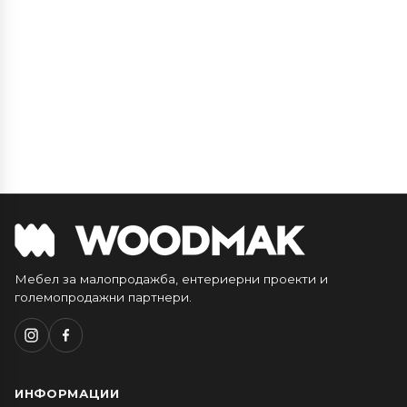
Мебел за малопродажба, ентериерни проекти и
големопродажни партнери.
ИНФОРМАЦИИ