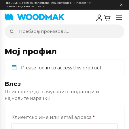
Премиум мебел за малопродажба, ентериерни проекти и
големопродажни партнери
Отв
мен
Пребарај
производи
Мој профил
Please log in to access this product.
Влез
Пристапете до сочуваните податоци и
најновите нарачки.
Задолжителн
Клиентско име или email адреса
*