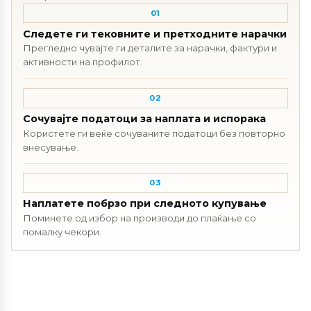
01
Следете ги тековните и претходните нарачки
Прегледно чувајте ги деталите за нарачки, фактури и
активности на профилот.
02
Сочувајте податоци за наплата и испорака
Користете ги веќе сочуваните податоци без повторно
внесување.
03
Наплатете побрзо при следното купување
Поминете од избор на производи до плаќање со
помалку чекори.