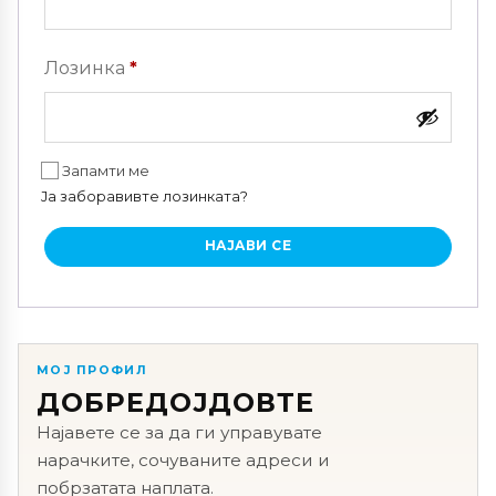
Задолжително
Лозинка
*
Запамти ме
Ја заборавивте лозинката?
НАЈАВИ СЕ
МОЈ ПРОФИЛ
ДОБРЕДОЈДОВТЕ
Најавете се за да ги управувате
нарачките, сочуваните адреси и
побрзатата наплата.