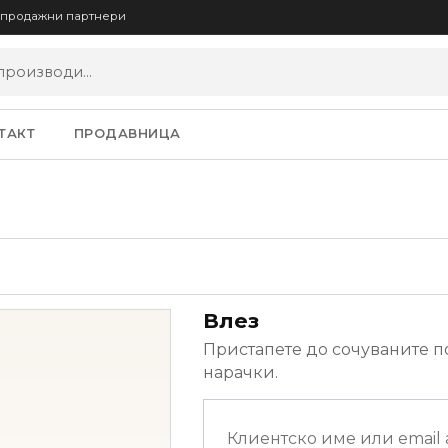
опродажни партнери
ТАКТ
ПРОДАВНИЦА
Влез
Пристапете до сочуваните п
нарачки.
Клиентско име или email