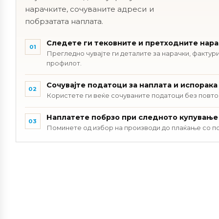
нарачките, сочуваните адреси и
побрзатата наплата.
Следете ги тековните и претходните нар
01
Прегледно чувајте ги деталите за нарачки, фактури
профилот.
Сочувајте податоци за наплата и испорака
02
Користете ги веќе сочуваните податоци без повт
Наплатете побрзо при следното купување
03
Поминете од избор на производи до плаќање со п