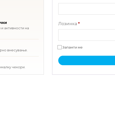
ачки
Задолжително
Лозинка
*
 и активности на
Запамти ме
орно внесување.
омалку чекори.