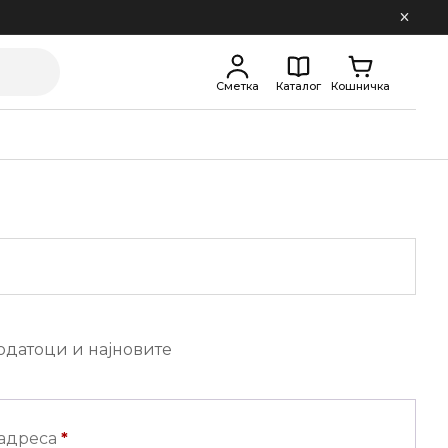
Сметка
Каталог
Кошничка
одатоци и најновите
Задолжително
 адреса
*