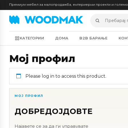
Премиум мебел за малопродажба, ентериерни проекти и голем
Пребарај
производи
КАТЕГОРИИ
ДОМА
B2B БАРАЊЕ
КОН
Мој профил
Please log in to access this product.
МОЈ ПРОФИЛ
ДОБРЕДОЈДОВТЕ
Најавете се за да ги управувате