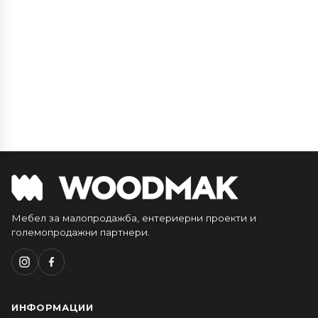
Мебел за малопродажба, ентериерни проекти и
големопродажни партнери.
ИНФОРМАЦИИ