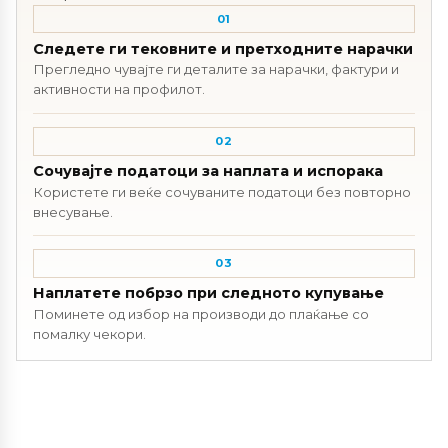
01
Следете ги тековните и претходните нарачки
Прегледно чувајте ги деталите за нарачки, фактури и
активности на профилот.
02
Сочувајте податоци за наплата и испорака
Користете ги веќе сочуваните податоци без повторно
внесување.
03
Наплатете побрзо при следното купување
Поминете од избор на производи до плаќање со
помалку чекори.