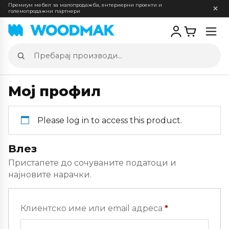
Премиум мебел за малопродажба, ентериерни проекти и
големопродажни партнери
Отв
мен
Пребарај
производи
Мој профил
Please log in to access this product.
Влез
Пристапете до сочуваните податоци и
најновите нарачки.
Задолжителн
Клиентско име или email адреса
*