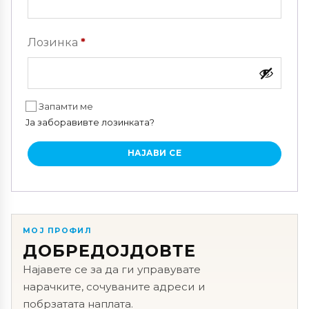
Задолжително
Лозинка
*
Запамти ме
Ја заборавивте лозинката?
НАЈАВИ СЕ
МОЈ ПРОФИЛ
ДОБРЕДОЈДОВТЕ
Најавете се за да ги управувате
нарачките, сочуваните адреси и
побрзатата наплата.