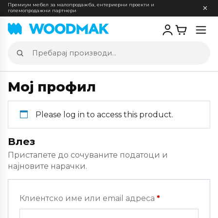
Премиум мебел за малопродажба, ентериерни проекти и
големопродажни партнери
Отв
мен
Пребарај
производи
Мој профил
Please log in to access this product.
Влез
Пристапете до сочуваните податоци и
најновите нарачки.
Задолжителн
Клиентско име или email адреса
*