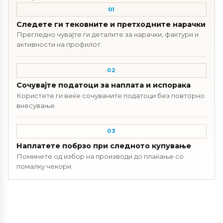
01
Следете ги тековните и претходните нарачки
Прегледно чувајте ги деталите за нарачки, фактури и
активности на профилот.
02
Сочувајте податоци за наплата и испорака
Користете ги веќе сочуваните податоци без повторно
внесување.
03
Наплатете побрзо при следното купување
Поминете од избор на производи до плаќање со
помалку чекори.