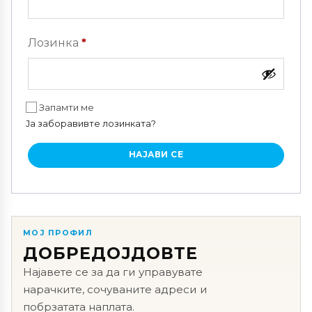
Задолжително
Лозинка
*
Запамти ме
Ја заборавивте лозинката?
НАЈАВИ СЕ
МОЈ ПРОФИЛ
ДОБРЕДОЈДОВТЕ
Најавете се за да ги управувате
нарачките, сочуваните адреси и
побрзатата наплата.