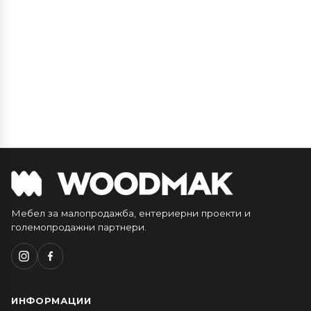
Мебел за малопродажба, ентериерни проекти и
големопродажни партнери.
ИНФОРМАЦИИ