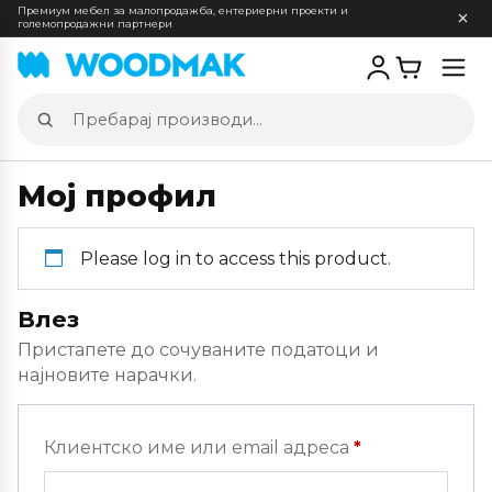
Премиум мебел за малопродажба, ентериерни проекти и
големопродажни партнери
Отв
мен
Пребарај
производи
Мој профил
Please log in to access this product.
Влез
Пристапете до сочуваните податоци и
најновите нарачки.
Задолжителн
Клиентско име или email адреса
*