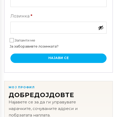
Задолжително
Лозинка
*
Запамти ме
Ја заборавивте лозинката?
НАЈАВИ СЕ
МОЈ ПРОФИЛ
ДОБРЕДОЈДОВТЕ
Најавете се за да ги управувате
нарачките, сочуваните адреси и
побрзатата наплата.