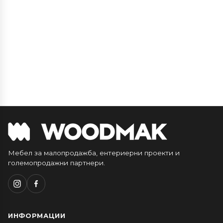
Мебел за малопродажба, ентериерни проекти и
големопродажни партнери.
ИНФОРМАЦИИ