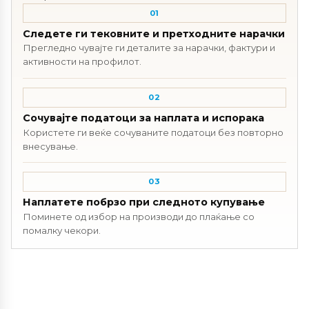
01
Следете ги тековните и претходните нарачки
Прегледно чувајте ги деталите за нарачки, фактури и
активности на профилот.
02
Сочувајте податоци за наплата и испорака
Користете ги веќе сочуваните податоци без повторно
внесување.
03
Наплатете побрзо при следното купување
Поминете од избор на производи до плаќање со
помалку чекори.