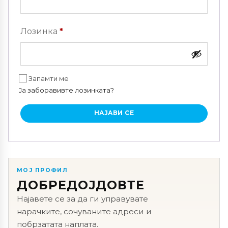
Задолжително
Лозинка
*
Запамти ме
Ја заборавивте лозинката?
НАЈАВИ СЕ
МОЈ ПРОФИЛ
ДОБРЕДОЈДОВТЕ
Најавете се за да ги управувате
нарачките, сочуваните адреси и
побрзатата наплата.