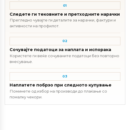
01
Следете ги тековните и претходните нарачки
Прегледно чувајте ги деталите за нарачки, фактури и
активности на профилот.
02
Сочувајте податоци за наплата и испорака
Користете ги веќе сочуваните податоци без повторно
внесување.
03
Наплатете побрзо при следното купување
Поминете од избор на производи до плаќање со
помалку чекори.