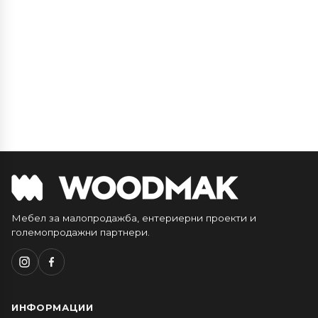
Мебел за малопродажба, ентериерни проекти и
големопродажни партнери.
ИНФОРМАЦИИ