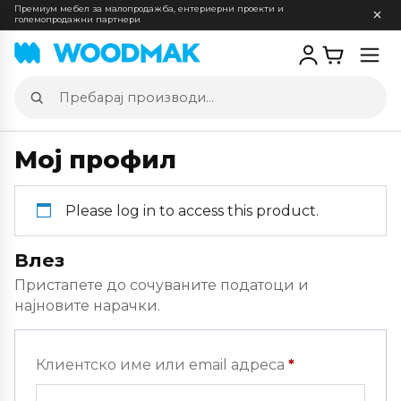
Премиум мебел за малопродажба, ентериерни проекти и
големопродажни партнери
Отв
мен
Пребарај
производи
Мој профил
Please log in to access this product.
Влез
Пристапете до сочуваните податоци и
најновите нарачки.
Задолжителн
Клиентско име или email адреса
*