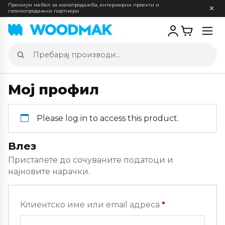
Премиум мебел за малопродажба, ентериерни проекти и
големопродажни партнери
Отв
мен
Пребарај
производи
Мој профил
Please log in to access this product.
Влез
Пристапете до сочуваните податоци и
најновите нарачки.
Задолжителн
Клиентско име или email адреса
*