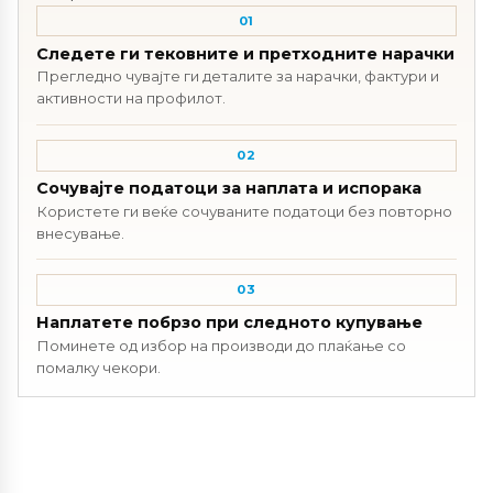
01
Следете ги тековните и претходните нарачки
Прегледно чувајте ги деталите за нарачки, фактури и
активности на профилот.
02
Сочувајте податоци за наплата и испорака
Користете ги веќе сочуваните податоци без повторно
внесување.
03
Наплатете побрзо при следното купување
Поминете од избор на производи до плаќање со
помалку чекори.