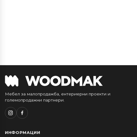
Мебел за малопродажба, ентериерни проекти и
големопродажни партнери.
ИНФОРМАЦИИ