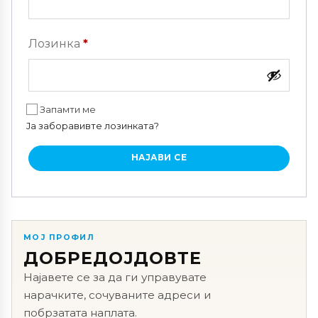
Задолжително
Лозинка
*
Запамти ме
Ја заборавивте лозинката?
НАЈАВИ СЕ
МОЈ ПРОФИЛ
ДОБРЕДОЈДОВТЕ
Најавете се за да ги управувате
нарачките, сочуваните адреси и
побрзатата наплата.