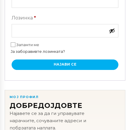
Задолжително
Лозинка
*
Запамти ме
Ја заборавивте лозинката?
НАЈАВИ СЕ
МОЈ ПРОФИЛ
ДОБРЕДОЈДОВТЕ
Најавете се за да ги управувате
нарачките, сочуваните адреси и
побрзатата наплата.