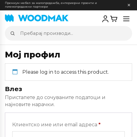
Премиум мебел за малопродажба, ентериерни проекти и
големопродажни партнери
Отв
мен
Пребарај
производи
Мој профил
Please log in to access this product.
Влез
Пристапете до сочуваните податоци и
најновите нарачки.
Задолжителн
Клиентско име или email адреса
*