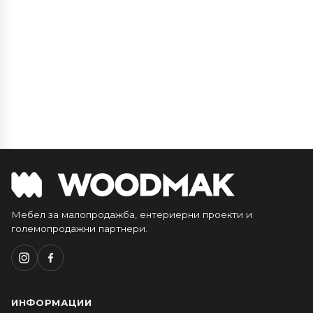
Мебел за малопродажба, ентериерни проекти и
големопродажни партнери.
ИНФОРМАЦИИ