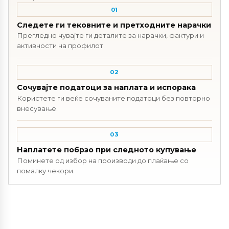
01
Следете ги тековните и претходните нарачки
Прегледно чувајте ги деталите за нарачки, фактури и
активности на профилот.
02
Сочувајте податоци за наплата и испорака
Користете ги веќе сочуваните податоци без повторно
внесување.
03
Наплатете побрзо при следното купување
Поминете од избор на производи до плаќање со
помалку чекори.