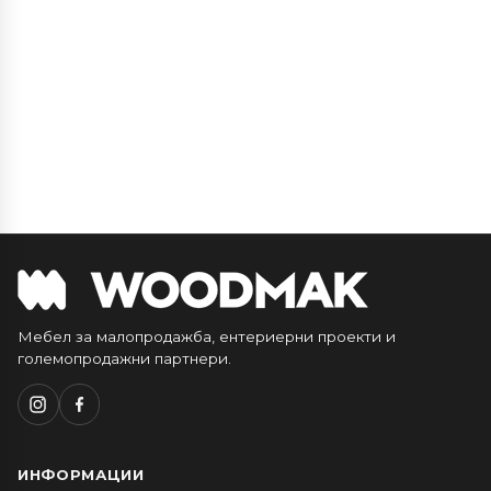
Мебел за малопродажба, ентериерни проекти и
големопродажни партнери.
ИНФОРМАЦИИ