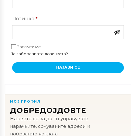
Задолжително
Лозинка
*
Запамти ме
Ја заборавивте лозинката?
НАЈАВИ СЕ
МОЈ ПРОФИЛ
ДОБРЕДОЈДОВТЕ
Најавете се за да ги управувате
нарачките, сочуваните адреси и
побрзатата наплата.