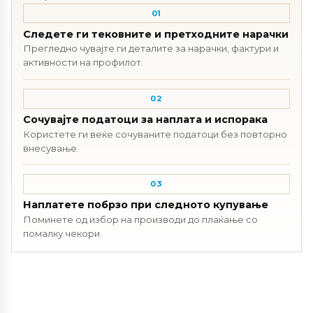
01
Следете ги тековните и претходните нарачки
Прегледно чувајте ги деталите за нарачки, фактури и
активности на профилот.
02
Сочувајте податоци за наплата и испорака
Користете ги веќе сочуваните податоци без повторно
внесување.
03
Наплатете побрзо при следното купување
Поминете од избор на производи до плаќање со
помалку чекори.