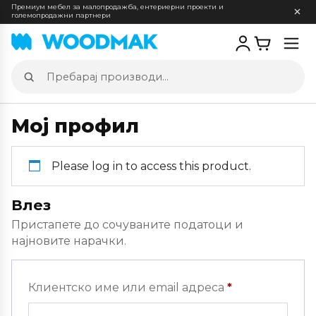
Премиум мебел за малопродажба, ентериерни проекти и
големопродажни партнери
Отв
мен
Пребарај
производи
Мој профил
Please log in to access this product.
Влез
Пристапете до сочуваните податоци и
најновите нарачки.
Задолжителн
Клиентско име или email адреса
*