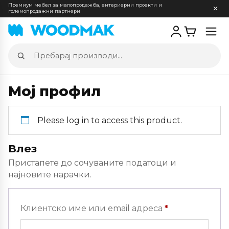
Премиум мебел за малопродажба, ентериерни проекти и
големопродажни партнери
Отв
мен
Пребарај
производи
Мој профил
Please log in to access this product.
Влез
Пристапете до сочуваните податоци и
најновите нарачки.
Задолжителн
Клиентско име или email адреса
*