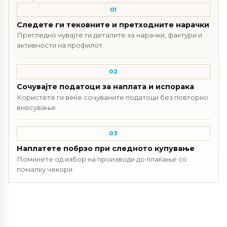
01
Следете ги тековните и претходните нарачки
Прегледно чувајте ги деталите за нарачки, фактури и
активности на профилот.
02
Сочувајте податоци за наплата и испорака
Користете ги веќе сочуваните податоци без повторно
внесување.
03
Наплатете побрзо при следното купување
Поминете од избор на производи до плаќање со
помалку чекори.