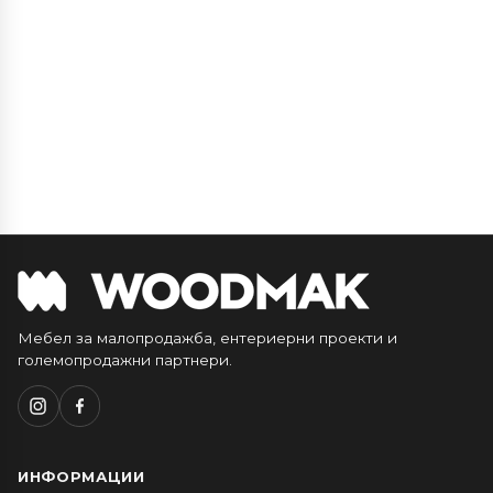
Мебел за малопродажба, ентериерни проекти и
големопродажни партнери.
ИНФОРМАЦИИ