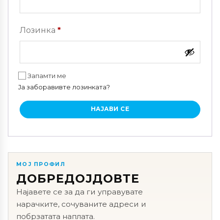
Задолжително
Лозинка
*
Запамти ме
Ја заборавивте лозинката?
НАЈАВИ СЕ
МОЈ ПРОФИЛ
ДОБРЕДОЈДОВТЕ
Најавете се за да ги управувате
нарачките, сочуваните адреси и
побрзатата наплата.