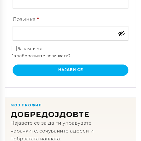
Задолжително
Лозинка
*
Запамти ме
Ја заборавивте лозинката?
НАЈАВИ СЕ
МОЈ ПРОФИЛ
ДОБРЕДОЈДОВТЕ
Најавете се за да ги управувате
нарачките, сочуваните адреси и
побрзатата наплата.