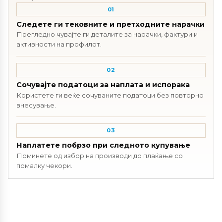
01
Следете ги тековните и претходните нарачки
Прегледно чувајте ги деталите за нарачки, фактури и
активности на профилот.
02
Сочувајте податоци за наплата и испорака
Користете ги веќе сочуваните податоци без повторно
внесување.
03
Наплатете побрзо при следното купување
Поминете од избор на производи до плаќање со
помалку чекори.