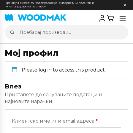
Премиум мебел за малопродажба, ентериерни проекти и
големопродажни партнери
Отв
мен
Пребарај
производи
Мој профил
Please log in to access this product.
Влез
Пристапете до сочуваните податоци и
најновите нарачки.
Задолжителн
Клиентско име или email адреса
*