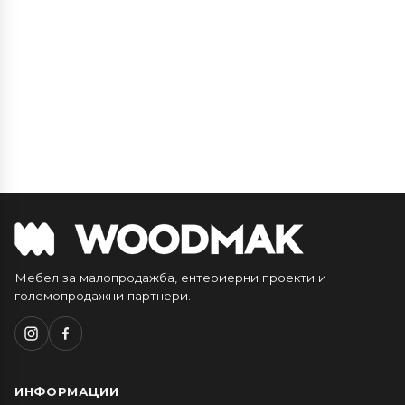
Мебел за малопродажба, ентериерни проекти и
големопродажни партнери.
ИНФОРМАЦИИ