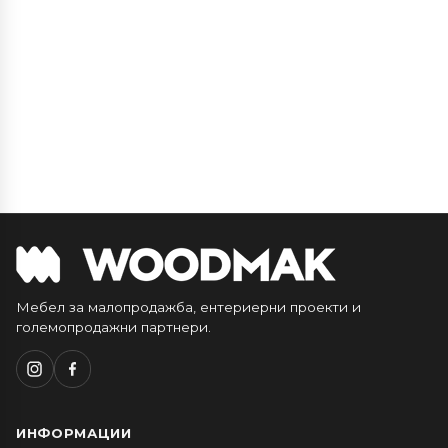
Мебел за малопродажба, ентериерни проекти и
големопродажни партнери.
ИНФОРМАЦИИ