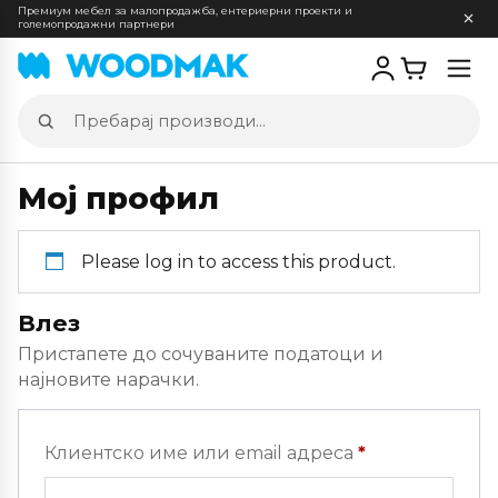
Премиум мебел за малопродажба, ентериерни проекти и
големопродажни партнери
Отв
мен
Пребарај
производи
Мој профил
Please log in to access this product.
Влез
Пристапете до сочуваните податоци и
најновите нарачки.
Задолжителн
Клиентско име или email адреса
*