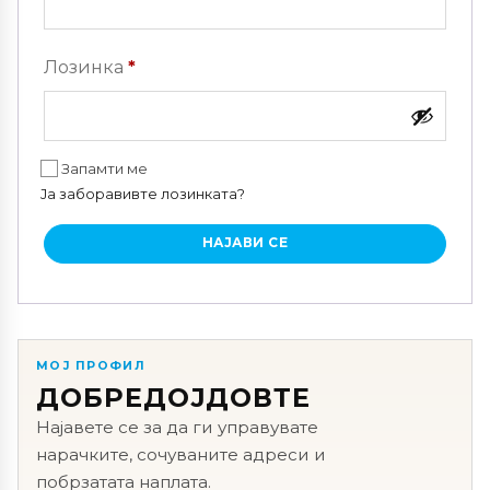
Задолжително
Лозинка
*
Запамти ме
Ја заборавивте лозинката?
НАЈАВИ СЕ
МОЈ ПРОФИЛ
ДОБРЕДОЈДОВТЕ
Најавете се за да ги управувате
нарачките, сочуваните адреси и
побрзатата наплата.