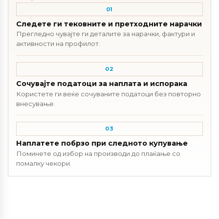
01
Следете ги тековните и претходните нарачки
Прегледно чувајте ги деталите за нарачки, фактури и
активности на профилот.
02
Сочувајте податоци за наплата и испорака
Користете ги веќе сочуваните податоци без повторно
внесување.
03
Наплатете побрзо при следното купување
Поминете од избор на производи до плаќање со
помалку чекори.