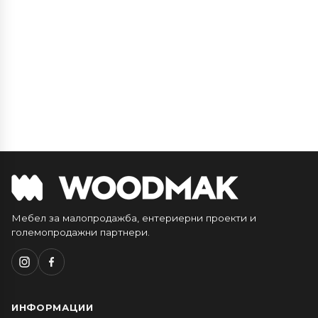
Мебел за малопродажба, ентериерни проекти и
големопродажни партнери.
ИНФОРМАЦИИ