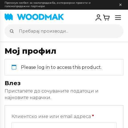
Премиум мебел за малопродажба, ентериерни проекти и
големопродажни партнери
Отв
мен
Пребарај
производи
Мој профил
Please log in to access this product.
Влез
Пристапете до сочуваните податоци и
најновите нарачки.
Задолжителн
Клиентско име или email адреса
*