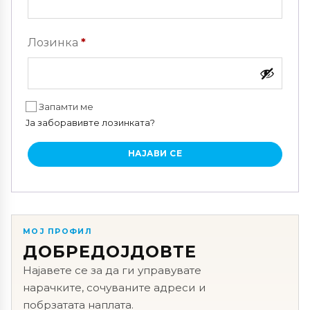
Задолжително
Лозинка
*
Запамти ме
Ја заборавивте лозинката?
НАЈАВИ СЕ
МОЈ ПРОФИЛ
ДОБРЕДОЈДОВТЕ
Најавете се за да ги управувате
нарачките, сочуваните адреси и
побрзатата наплата.