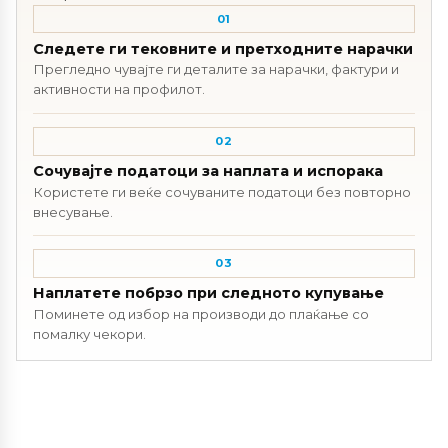
01
Следете ги тековните и претходните нарачки
Прегледно чувајте ги деталите за нарачки, фактури и
активности на профилот.
02
Сочувајте податоци за наплата и испорака
Користете ги веќе сочуваните податоци без повторно
внесување.
03
Наплатете побрзо при следното купување
Поминете од избор на производи до плаќање со
помалку чекори.