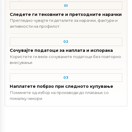
01
Следете ги тековните и претходните нарачки
Прегледно чувајте ги деталите за нарачки, фактури и
активности на профилот.
02
Сочувајте податоци за наплата и испорака
Користете ги веќе сочуваните податоци без повторно
внесување.
03
Наплатете побрзо при следното купување
Поминете од избор на производи до плаќање со
помалку чекори.