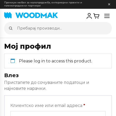
Премиум мебел за малопродажба, ентериерни проекти и
големопродажни партнери
Отв
мен
Пребарај
производи
Мој профил
Please log in to access this product.
Влез
Пристапете до сочуваните податоци и
најновите нарачки.
Задолжителн
Клиентско име или email адреса
*