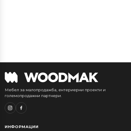
Мебел за малопродажба, ентериерни проекти и
големопродажни партнери.
ИНФОРМАЦИИ