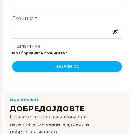
Задолжително
Лозинка
*
Запамти ме
Ја заборавивте лозинката?
НАЈАВИ СЕ
МОЈ ПРОФИЛ
ДОБРЕДОЈДОВТЕ
Најавете се за да ги управувате
нарачките, сочуваните адреси и
побрзатата наплата.