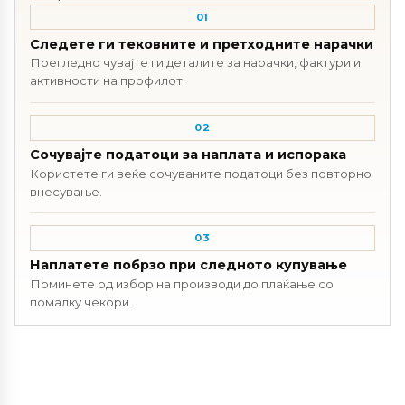
01
Следете ги тековните и претходните нарачки
Прегледно чувајте ги деталите за нарачки, фактури и
активности на профилот.
02
Сочувајте податоци за наплата и испорака
Користете ги веќе сочуваните податоци без повторно
внесување.
03
Наплатете побрзо при следното купување
Поминете од избор на производи до плаќање со
помалку чекори.