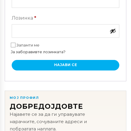
Задолжително
Лозинка
*
Запамти ме
Ја заборавивте лозинката?
НАЈАВИ СЕ
МОЈ ПРОФИЛ
ДОБРЕДОЈДОВТЕ
Најавете се за да ги управувате
нарачките, сочуваните адреси и
побрзатата наплата.