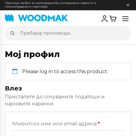
Премиум мебел за малопродажба, ентериерни проекти и
големопродажни партнери
Отв
мен
Пребарај
производи
Мој профил
Please log in to access this product.
Влез
Пристапете до сочуваните податоци и
најновите нарачки.
Задолжителн
Клиентско име или email адреса
*