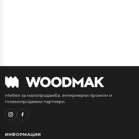
Мебел за малопродажба, ентериерни проекти и
големопродажни партнери.
ИНФОРМАЦИИ