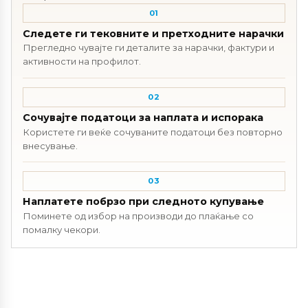
01
Следете ги тековните и претходните нарачки
Прегледно чувајте ги деталите за нарачки, фактури и
активности на профилот.
02
Сочувајте податоци за наплата и испорака
Користете ги веќе сочуваните податоци без повторно
внесување.
03
Наплатете побрзо при следното купување
Поминете од избор на производи до плаќање со
помалку чекори.