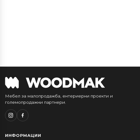
Мебел за малопродажба, ентериерни проекти и
големопродажни партнери.
ИНФОРМАЦИИ