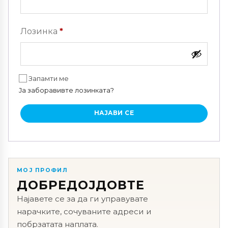
Задолжително
Лозинка
*
Запамти ме
Ја заборавивте лозинката?
НАЈАВИ СЕ
МОЈ ПРОФИЛ
ДОБРЕДОЈДОВТЕ
Најавете се за да ги управувате
нарачките, сочуваните адреси и
побрзатата наплата.