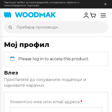
Премиум мебел за малопродажба, ентериерни проекти и
големопродажни партнери
Отв
мен
Пребарај
производи
Мој профил
Please log in to access this product.
Влез
Пристапете до сочуваните податоци и
најновите нарачки.
Задолжителн
Клиентско име или email адреса
*