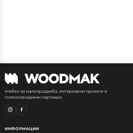
Мебел за малопродажба, ентериерни проекти и
големопродажни партнери.
ИНФОРМАЦИИ