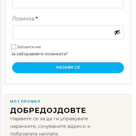
Задолжително
Лозинка
*
Запамти ме
Ја заборавивте лозинката?
НАЈАВИ СЕ
МОЈ ПРОФИЛ
ДОБРЕДОЈДОВТЕ
Најавете се за да ги управувате
нарачките, сочуваните адреси и
побрзатата наплата.