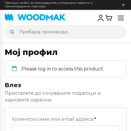
Премиум мебел за малопродажба, ентериерни проекти и
големопродажни партнери
Отв
мен
Пребарај
производи
Мој профил
Please log in to access this product.
Влез
Пристапете до сочуваните податоци и
најновите нарачки.
Задолжителн
Клиентско име или email адреса
*