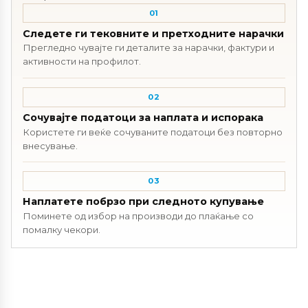
01
Следете ги тековните и претходните нарачки
Прегледно чувајте ги деталите за нарачки, фактури и
активности на профилот.
02
Сочувајте податоци за наплата и испорака
Користете ги веќе сочуваните податоци без повторно
внесување.
03
Наплатете побрзо при следното купување
Поминете од избор на производи до плаќање со
помалку чекори.