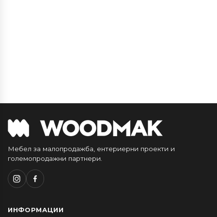
Мебел за малопродажба, ентериерни проекти и
големопродажни партнери.
ИНФОРМАЦИИ