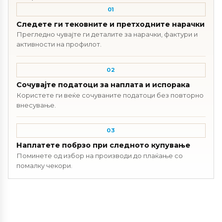
01
Следете ги тековните и претходните нарачки
Прегледно чувајте ги деталите за нарачки, фактури и
активности на профилот.
02
Сочувајте податоци за наплата и испорака
Користете ги веќе сочуваните податоци без повторно
внесување.
03
Наплатете побрзо при следното купување
Поминете од избор на производи до плаќање со
помалку чекори.