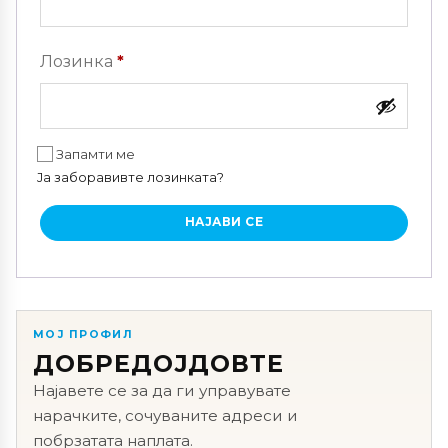
Задолжително
Лозинка
*
Запамти ме
Ја заборавивте лозинката?
НАЈАВИ СЕ
МОЈ ПРОФИЛ
ДОБРЕДОЈДОВТЕ
Најавете се за да ги управувате
нарачките, сочуваните адреси и
побрзатата наплата.