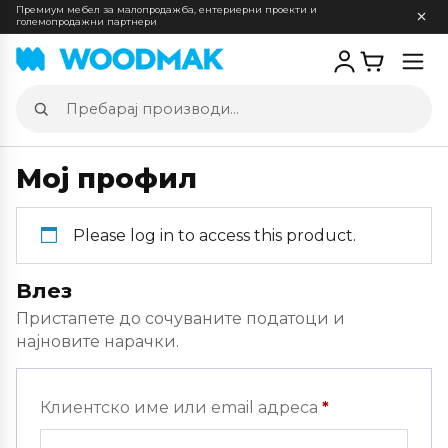
Премиум мебел за малопродажба, ентериерни проекти и
големопродажни партнери
Отв
мен
Пребарај
производи
Мој профил
Please log in to access this product.
Влез
Пристапете до сочуваните податоци и
најновите нарачки.
Задолжителн
Клиентско име или email адреса
*