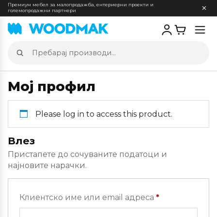
Премиум мебел за малопродажба, ентериерни проекти и
големопродажни партнери
Отв
мен
Пребарај
производи
Мој профил
Please log in to access this product.
Влез
Пристапете до сочуваните податоци и
најновите нарачки.
Задолжителн
Клиентско име или email адреса
*