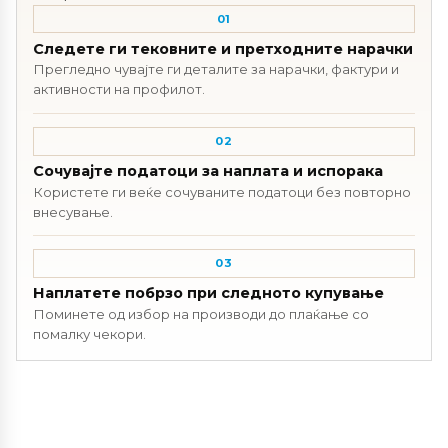
01
Следете ги тековните и претходните нарачки
Прегледно чувајте ги деталите за нарачки, фактури и
активности на профилот.
02
Сочувајте податоци за наплата и испорака
Користете ги веќе сочуваните податоци без повторно
внесување.
03
Наплатете побрзо при следното купување
Поминете од избор на производи до плаќање со
помалку чекори.