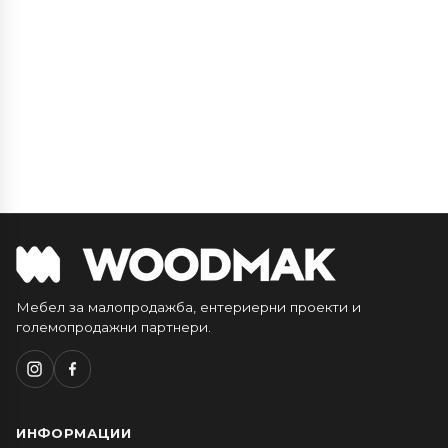
Мебел за малопродажба, ентериерни проекти и
големопродажни партнери.
ИНФОРМАЦИИ