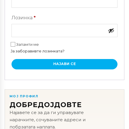
Задолжително
Лозинка
*
Запамти ме
Ја заборавивте лозинката?
НАЈАВИ СЕ
МОЈ ПРОФИЛ
ДОБРЕДОЈДОВТЕ
Најавете се за да ги управувате
нарачките, сочуваните адреси и
побрзатата наплата.