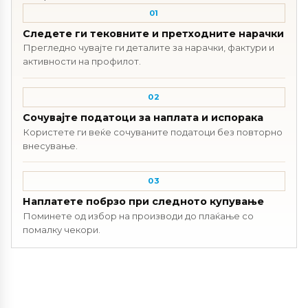
01
Следете ги тековните и претходните нарачки
Прегледно чувајте ги деталите за нарачки, фактури и
активности на профилот.
02
Сочувајте податоци за наплата и испорака
Користете ги веќе сочуваните податоци без повторно
внесување.
03
Наплатете побрзо при следното купување
Поминете од избор на производи до плаќање со
помалку чекори.