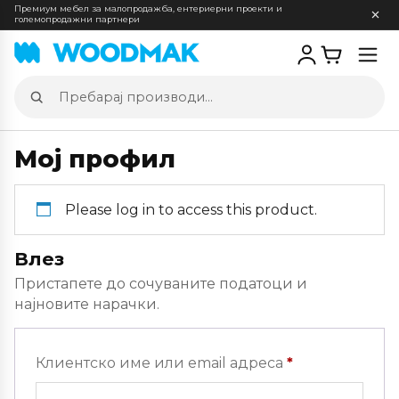
Премиум мебел за малопродажба, ентериерни проекти и
големопродажни партнери
Отв
мен
Пребарај
производи
Мој профил
Please log in to access this product.
Влез
Пристапете до сочуваните податоци и
најновите нарачки.
Задолжителн
Клиентско име или email адреса
*