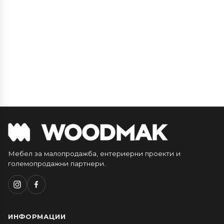
Мебел за малопродажба, ентериерни проекти и
големопродажни партнери.
ИНФОРМАЦИИ