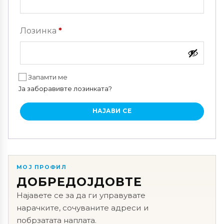
Задолжително
Лозинка
*
Запамти ме
Ја заборавивте лозинката?
НАЈАВИ СЕ
МОЈ ПРОФИЛ
ДОБРЕДОЈДОВТЕ
Најавете се за да ги управувате
нарачките, сочуваните адреси и
побрзатата наплата.