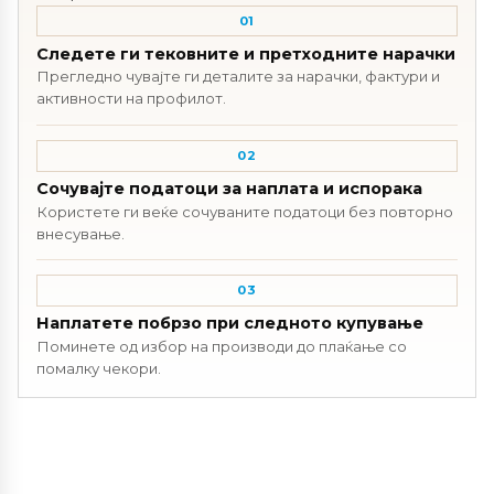
01
Следете ги тековните и претходните нарачки
Прегледно чувајте ги деталите за нарачки, фактури и
активности на профилот.
02
Сочувајте податоци за наплата и испорака
Користете ги веќе сочуваните податоци без повторно
внесување.
03
Наплатете побрзо при следното купување
Поминете од избор на производи до плаќање со
помалку чекори.