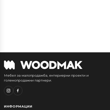
Мебел за малопродажба, ентериерни проекти и
големопродажни партнери.
ИНФОРМАЦИИ