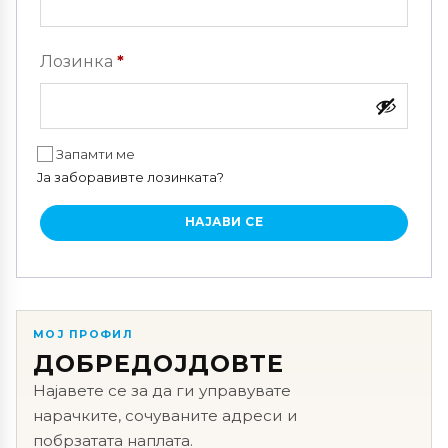
Задолжително
Лозинка
*
Запамти ме
Ја заборавивте лозинката?
НАЈАВИ СЕ
МОЈ ПРОФИЛ
ДОБРЕДОЈДОВТЕ
Најавете се за да ги управувате
нарачките, сочуваните адреси и
побрзатата наплата.