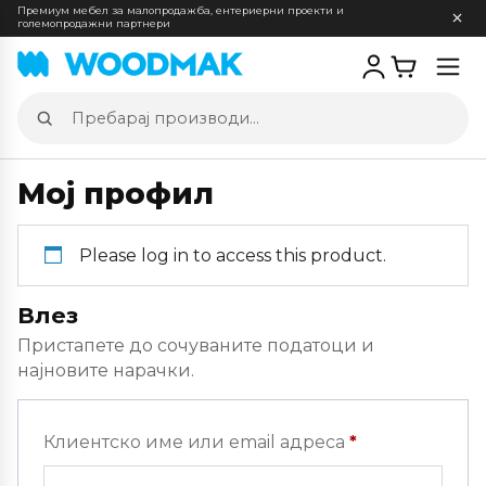
Премиум мебел за малопродажба, ентериерни проекти и
големопродажни партнери
Отв
мен
Пребарај
производи
Мој профил
Please log in to access this product.
Влез
Пристапете до сочуваните податоци и
најновите нарачки.
Задолжителн
Клиентско име или email адреса
*