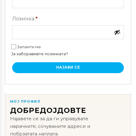
Задолжително
Лозинка
*
Запамти ме
Ја заборавивте лозинката?
НАЈАВИ СЕ
МОЈ ПРОФИЛ
ДОБРЕДОЈДОВТЕ
Најавете се за да ги управувате
нарачките, сочуваните адреси и
побрзатата наплата.