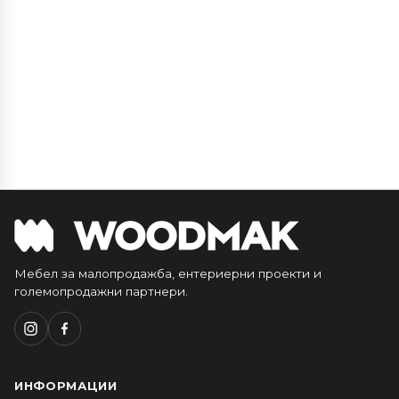
Мебел за малопродажба, ентериерни проекти и
големопродажни партнери.
ИНФОРМАЦИИ