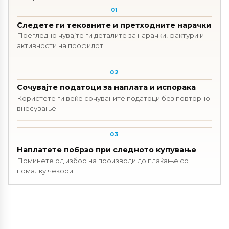
01
Следете ги тековните и претходните нарачки
Прегледно чувајте ги деталите за нарачки, фактури и
активности на профилот.
02
Сочувајте податоци за наплата и испорака
Користете ги веќе сочуваните податоци без повторно
внесување.
03
Наплатете побрзо при следното купување
Поминете од избор на производи до плаќање со
помалку чекори.