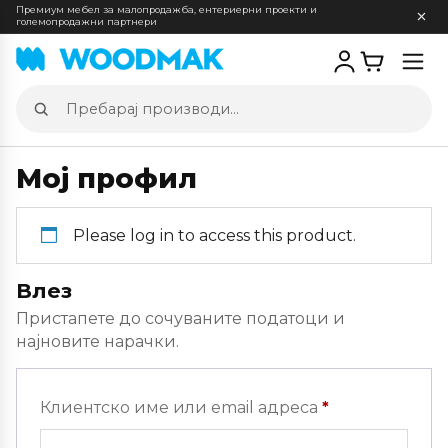
Премиум мебел за малопродажба, ентериерни проекти и
големопродажни партнери
Отв
мен
Пребарај
производи
Мој профил
Please log in to access this product.
Влез
Пристапете до сочуваните податоци и
најновите нарачки.
Задолжителн
Клиентско име или email адреса
*