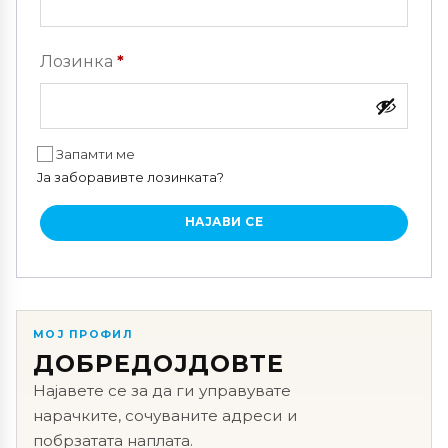
Задолжително
Лозинка
*
Запамти ме
Ја заборавивте лозинката?
НАЈАВИ СЕ
МОЈ ПРОФИЛ
ДОБРЕДОЈДОВТЕ
Најавете се за да ги управувате
нарачките, сочуваните адреси и
побрзатата наплата.