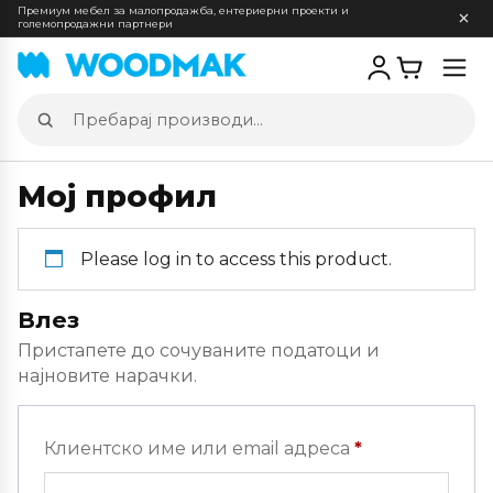
Премиум мебел за малопродажба, ентериерни проекти и
големопродажни партнери
Отв
мен
Пребарај
производи
Мој профил
Please log in to access this product.
Влез
Пристапете до сочуваните податоци и
најновите нарачки.
Задолжителн
Клиентско име или email адреса
*