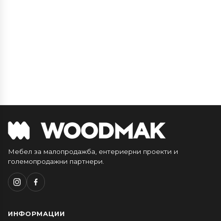
Мебел за малопродажба, ентериерни проекти и
големопродажни партнери.
ИНФОРМАЦИИ