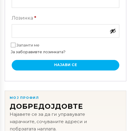
Задолжително
Лозинка
*
Запамти ме
Ја заборавивте лозинката?
НАЈАВИ СЕ
МОЈ ПРОФИЛ
ДОБРЕДОЈДОВТЕ
Најавете се за да ги управувате
нарачките, сочуваните адреси и
побрзатата наплата.