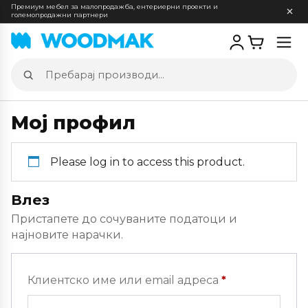
Премиум мебел за малопродажба, ентериерни проекти и
големопродажни партнери
Отв
мен
Пребарај
производи
Мој профил
Please log in to access this product.
Влез
Пристапете до сочуваните податоци и
најновите нарачки.
Задолжителн
Клиентско име или email адреса
*