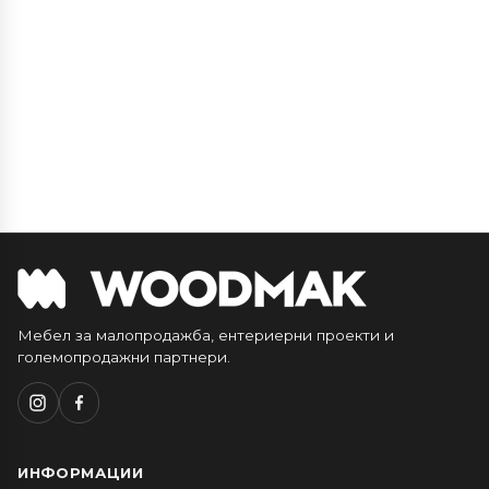
Мебел за малопродажба, ентериерни проекти и
големопродажни партнери.
ИНФОРМАЦИИ