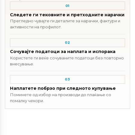
01
Следете ги тековните и претходните нарачки
Прегледно чувајте ги деталите за нарачки, фактури и
активности на профилот.
02
Сочувајте податоци за наплата и испорака
Користете ги веќе сочуваните податоци без повторно
внесување.
03
Наплатете побрзо при следното купување
Поминете од избор на производи до плаќање со
помалку чекори.