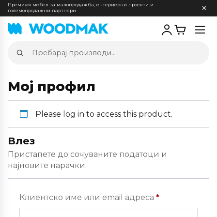
Премиум мебел за малопродажба, ентериерни проекти и
големопродажни партнери
Отв
мен
Пребарај
производи
Мој профил
Please log in to access this product.
Влез
Пристапете до сочуваните податоци и
најновите нарачки.
Задолжителн
Клиентско име или email адреса
*