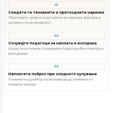
01
Следете ги тековните и претходните нарачки
Прегледно чувајте ги деталите за нарачки, фактури и
активности на профилот.
02
Сочувајте податоци за наплата и испорака
Користете ги веќе сочуваните податоци без повторно
внесување.
03
Наплатете побрзо при следното купување
Поминете од избор на производи до плаќање со
помалку чекори.