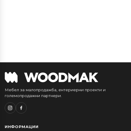
Мебел за малопродажба, ентериерни проекти и
големопродажни партнери.
ИНФОРМАЦИИ