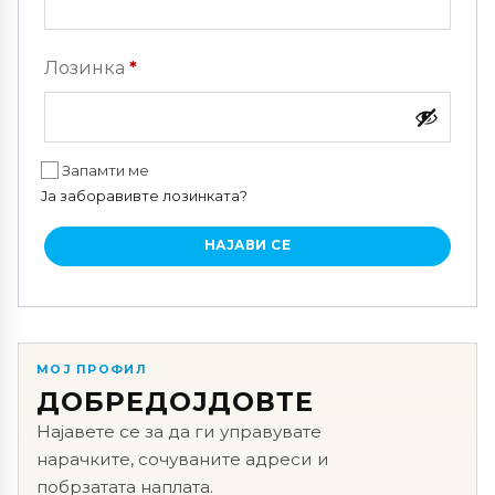
Задолжително
Лозинка
*
Запамти ме
Ја заборавивте лозинката?
НАЈАВИ СЕ
МОЈ ПРОФИЛ
ДОБРЕДОЈДОВТЕ
Најавете се за да ги управувате
нарачките, сочуваните адреси и
побрзатата наплата.