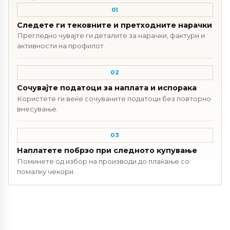
01
Следете ги тековните и претходните нарачки
Прегледно чувајте ги деталите за нарачки, фактури и
активности на профилот.
02
Сочувајте податоци за наплата и испорака
Користете ги веќе сочуваните податоци без повторно
внесување.
03
Наплатете побрзо при следното купување
Поминете од избор на производи до плаќање со
помалку чекори.