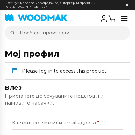
Премиум мебел за малопродажба, ентериерни проекти и
големопродажни партнери
Отв
мен
Пребарај
производи
Мој профил
Please log in to access this product.
Влез
Пристапете до сочуваните податоци и
најновите нарачки.
Задолжителн
Клиентско име или email адреса
*