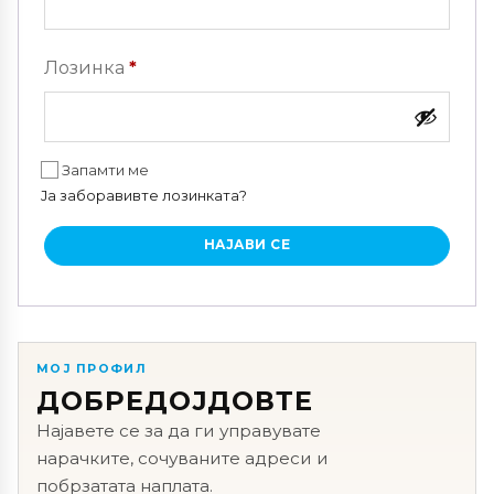
Задолжително
Лозинка
*
Запамти ме
Ја заборавивте лозинката?
НАЈАВИ СЕ
МОЈ ПРОФИЛ
ДОБРЕДОЈДОВТЕ
Најавете се за да ги управувате
нарачките, сочуваните адреси и
побрзатата наплата.