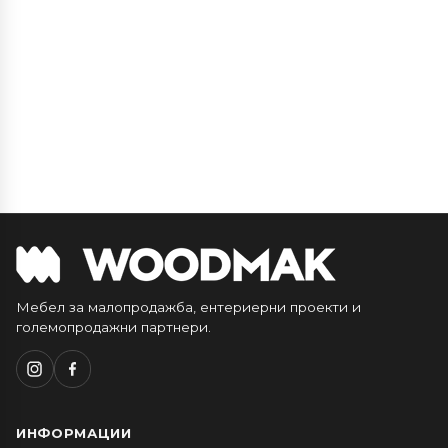
Мебел за малопродажба, ентериерни проекти и
големопродажни партнери.
ИНФОРМАЦИИ