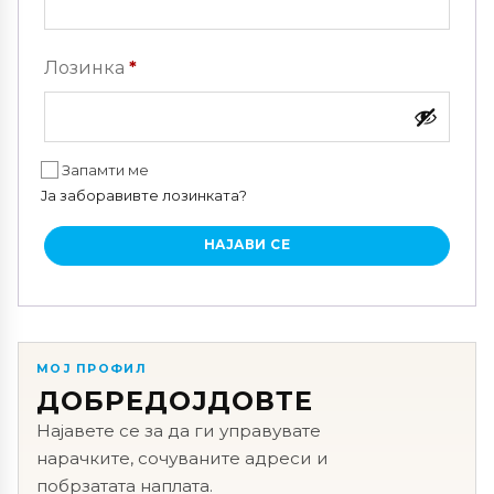
Задолжително
Лозинка
*
Запамти ме
Ја заборавивте лозинката?
НАЈАВИ СЕ
МОЈ ПРОФИЛ
ДОБРЕДОЈДОВТЕ
Најавете се за да ги управувате
нарачките, сочуваните адреси и
побрзатата наплата.