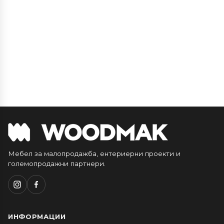
Мебел за малопродажба, ентериерни проекти и
големопродажни партнери.
ИНФОРМАЦИИ