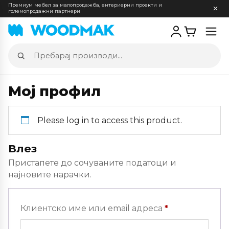
Премиум мебел за малопродажба, ентериерни проекти и
големопродажни партнери
Отв
мен
Пребарај
производи
Мој профил
Please log in to access this product.
Влез
Пристапете до сочуваните податоци и
најновите нарачки.
Задолжителн
Клиентско име или email адреса
*