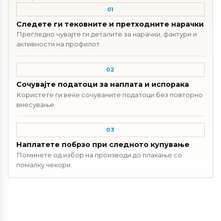
01
Следете ги тековните и претходните нарачки
Прегледно чувајте ги деталите за нарачки, фактури и
активности на профилот.
02
Сочувајте податоци за наплата и испорака
Користете ги веќе сочуваните податоци без повторно
внесување.
03
Наплатете побрзо при следното купување
Поминете од избор на производи до плаќање со
помалку чекори.