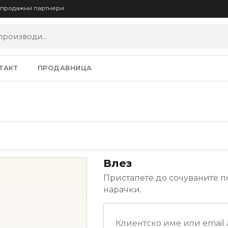
опродажни партнери
ТАКТ
ПРОДАВНИЦА
Влез
Пристапете до сочуваните п
нарачки.
Клиентско име или email