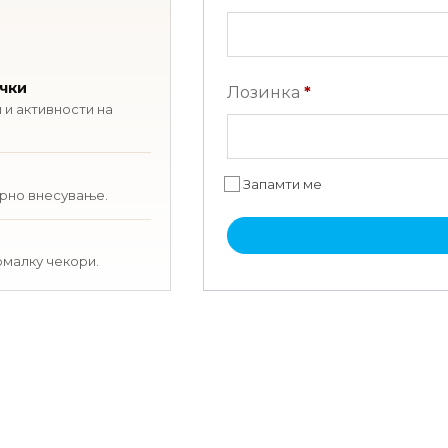
ачки
Задолжително
Лозинка
*
 и активности на
Запамти ме
орно внесување.
омалку чекори.