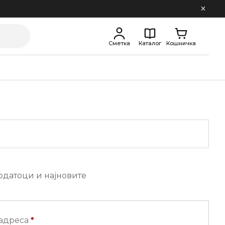
Сметка
Каталог
Кошничка
одатоци и најновите
Задолжително
 адреса
*