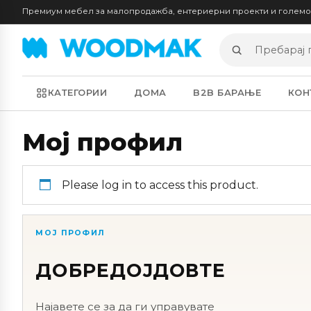
Премиум мебел за малопродажба, ентериерни проекти и голем
Пребарај
производи
КАТЕГОРИИ
ДОМА
B2B БАРАЊЕ
КОН
Мој профил
Please log in to access this product.
МОЈ ПРОФИЛ
ДОБРЕДОЈДОВТЕ
Најавете се за да ги управувате