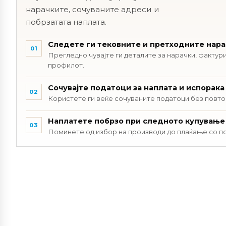
нарачките, сочуваните адреси и
побрзатата наплата.
Следете ги тековните и претходните нар
01
Прегледно чувајте ги деталите за нарачки, фактури
профилот.
Сочувајте податоци за наплата и испорака
02
Користете ги веќе сочуваните податоци без повт
Наплатете побрзо при следното купување
03
Поминете од избор на производи до плаќање со п