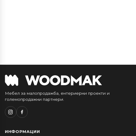
Мебел за малопродажба, ентериерни проекти и
големопродажни партнери.
ИНФОРМАЦИИ