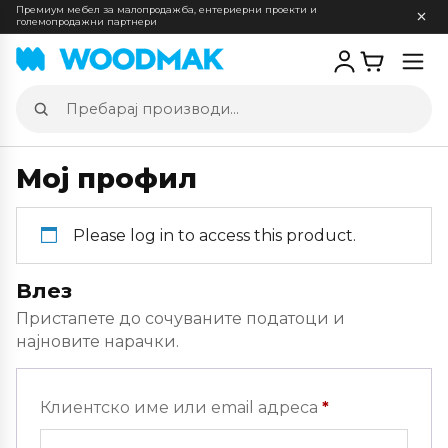
Премиум мебел за малопродажба, ентериерни проекти и
големопродажни партнери
Отв
мен
Пребарај
производи
Мој профил
Please log in to access this product.
Влез
Пристапете до сочуваните податоци и
најновите нарачки.
Задолжителн
Клиентско име или email адреса
*