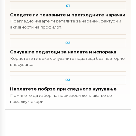
01
Следете ги тековните и претходните нарачки
Прегледно чувајте ги деталите за нарачки, фактури и
активности на профилот.
02
Сочувајте податоци за наплата и испорака
Користете ги веќе сочуваните податоци без повторно
внесување.
03
Наплатете побрзо при следното купување
Поминете од избор на производи до плаќање со
помалку чекори.