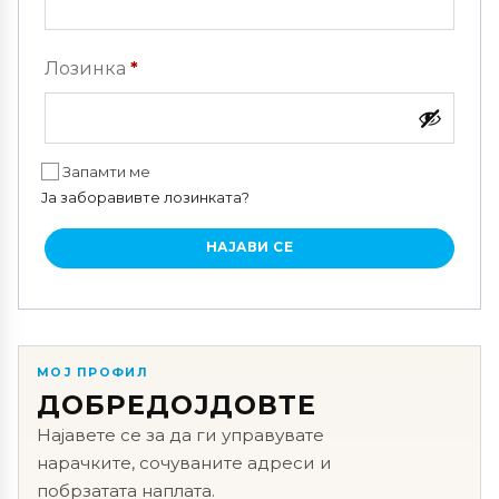
Задолжително
Лозинка
*
Запамти ме
Ја заборавивте лозинката?
НАЈАВИ СЕ
МОЈ ПРОФИЛ
ДОБРЕДОЈДОВТЕ
Најавете се за да ги управувате
нарачките, сочуваните адреси и
побрзатата наплата.