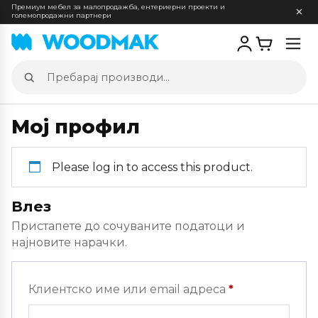
Премиум мебел за малопродажба, ентериерни проекти и
големопродажни партнери
Отв
мен
Пребарај
производи
Мој профил
Please log in to access this product.
Влез
Пристапете до сочуваните податоци и
најновите нарачки.
Задолжителн
Клиентско име или email адреса
*