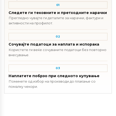
01
Следете ги тековните и претходните нарачки
Прегледно чувајте ги деталите за нарачки, фактури и
активности на профилот.
02
Сочувајте податоци за наплата и испорака
Користете ги веќе сочуваните податоци без повторно
внесување.
03
Наплатете побрзо при следното купување
Поминете од избор на производи до плаќање со
помалку чекори.