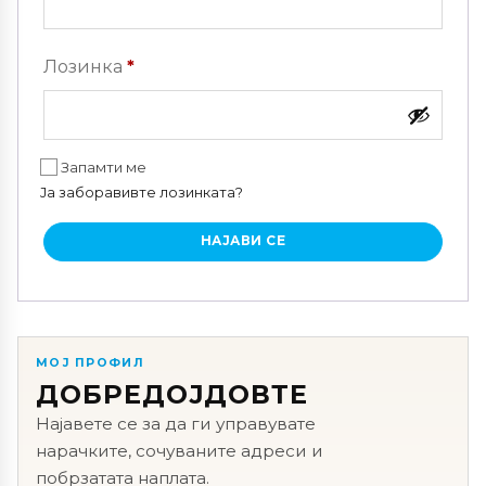
Задолжително
Лозинка
*
Запамти ме
Ја заборавивте лозинката?
НАЈАВИ СЕ
МОЈ ПРОФИЛ
ДОБРЕДОЈДОВТЕ
Најавете се за да ги управувате
нарачките, сочуваните адреси и
побрзатата наплата.