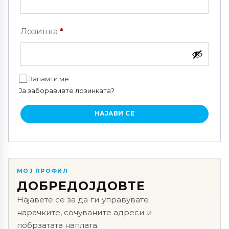
Задолжително
Лозинка
*
Запамти ме
Ја заборавивте лозинката?
НАЈАВИ СЕ
МОЈ ПРОФИЛ
ДОБРЕДОЈДОВТЕ
Најавете се за да ги управувате
нарачките, сочуваните адреси и
побрзатата наплата.