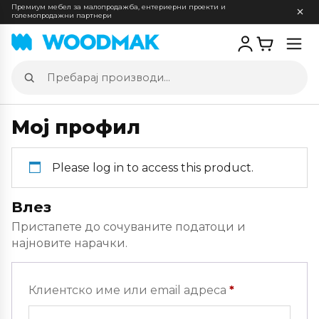
Премиум мебел за малопродажба, ентериерни проекти и
големопродажни партнери
Отв
мен
Пребарај
производи
Мој профил
Please log in to access this product.
Влез
Пристапете до сочуваните податоци и
најновите нарачки.
Задолжителн
Клиентско име или email адреса
*