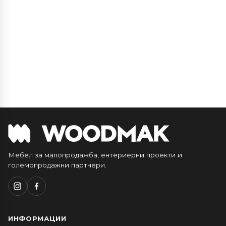
Мебел за малопродажба, ентериерни проекти и
големопродажни партнери.
ИНФОРМАЦИИ