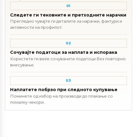
01
Следете ги тековните и претходните нарачки
Прегледно чувајте ги деталите за нарачки, фактури и
активности на профилот.
02
Сочувајте податоци за наплата и испорака
Користете ги веќе сочуваните податоци без повторно
внесување.
03
Наплатете побрзо при следното купување
Поминете од избор на производи до плаќање со
помалку чекори.