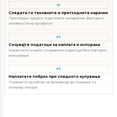
01
Следете ги тековните и претходните нарачки
Прегледно чувајте ги деталите за нарачки, фактури и
активности на профилот.
02
Сочувајте податоци за наплата и испорака
Користете ги веќе сочуваните податоци без повторно
внесување.
03
Наплатете побрзо при следното купување
Поминете од избор на производи до плаќање со
помалку чекори.