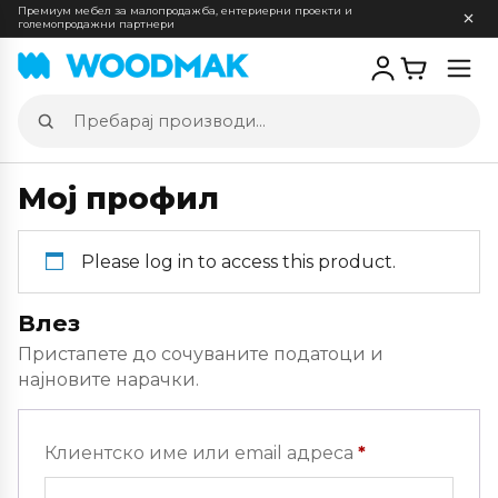
Премиум мебел за малопродажба, ентериерни проекти и
големопродажни партнери
Отв
мен
Пребарај
производи
Мој профил
Please log in to access this product.
Влез
Пристапете до сочуваните податоци и
најновите нарачки.
Задолжителн
Клиентско име или email адреса
*