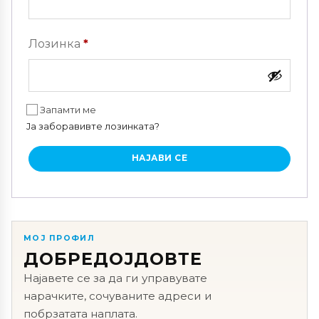
Задолжително
Лозинка
*
Запамти ме
Ја заборавивте лозинката?
НАЈАВИ СЕ
МОЈ ПРОФИЛ
ДОБРЕДОЈДОВТЕ
Најавете се за да ги управувате
нарачките, сочуваните адреси и
побрзатата наплата.