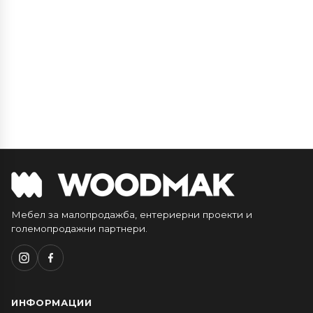
Мебел за малопродажба, ентериерни проекти и
големопродажни партнери.
ИНФОРМАЦИИ