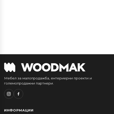
Мебел за малопродажба, ентериерни проекти и
големопродажни партнери.
ИНФОРМАЦИИ