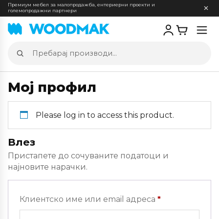
Премиум мебел за малопродажба, ентериерни проекти и
големопродажни партнери
Отв
мен
Пребарај
производи
Мој профил
Please log in to access this product.
Влез
Пристапете до сочуваните податоци и
најновите нарачки.
Задолжителн
Клиентско име или email адреса
*