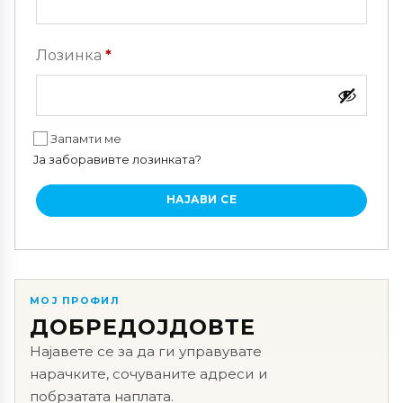
Задолжително
Лозинка
*
Запамти ме
Ја заборавивте лозинката?
НАЈАВИ СЕ
МОЈ ПРОФИЛ
ДОБРЕДОЈДОВТЕ
Најавете се за да ги управувате
нарачките, сочуваните адреси и
побрзатата наплата.