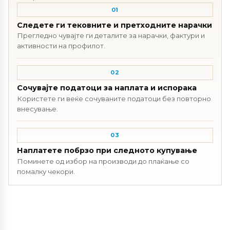
01
Следете ги тековните и претходните нарачки
Прегледно чувајте ги деталите за нарачки, фактури и
активности на профилот.
02
Сочувајте податоци за наплата и испорака
Користете ги веќе сочуваните податоци без повторно
внесување.
03
Наплатете побрзо при следното купување
Поминете од избор на производи до плаќање со
помалку чекори.