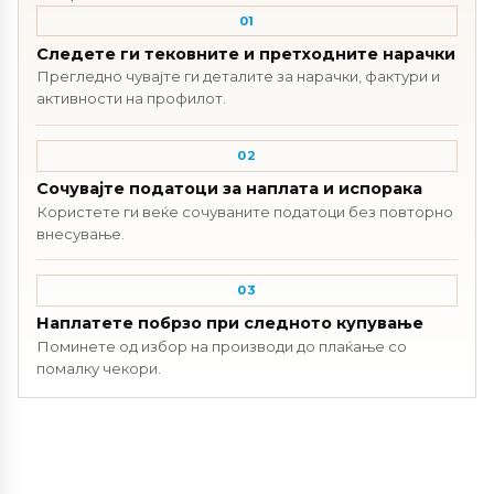
01
Следете ги тековните и претходните нарачки
Прегледно чувајте ги деталите за нарачки, фактури и
активности на профилот.
02
Сочувајте податоци за наплата и испорака
Користете ги веќе сочуваните податоци без повторно
внесување.
03
Наплатете побрзо при следното купување
Поминете од избор на производи до плаќање со
помалку чекори.