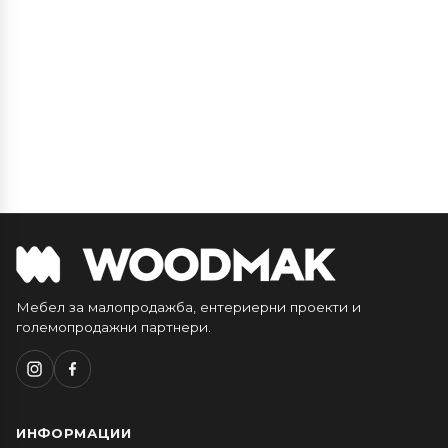
Мебел за малопродажба, ентериерни проекти и
големопродажни партнери.
ИНФОРМАЦИИ