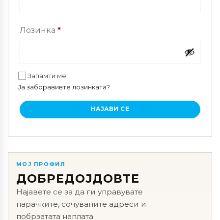
Задолжително
Лозинка
*
Запамти ме
Ја заборавивте лозинката?
НАЈАВИ СЕ
МОЈ ПРОФИЛ
ДОБРЕДОЈДОВТЕ
Најавете се за да ги управувате
нарачките, сочуваните адреси и
побрзатата наплата.