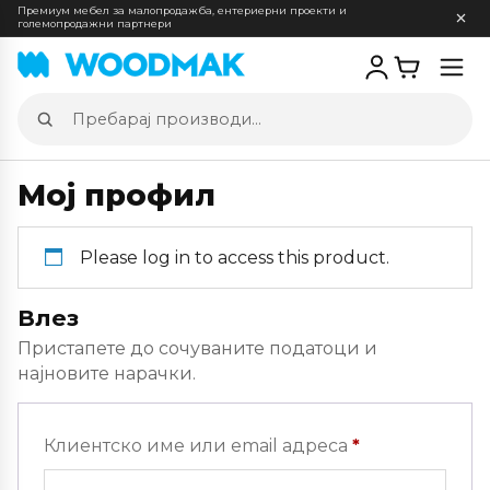
Премиум мебел за малопродажба, ентериерни проекти и
големопродажни партнери
Отв
мен
Пребарај
производи
Мој профил
Please log in to access this product.
Влез
Пристапете до сочуваните податоци и
најновите нарачки.
Задолжителн
Клиентско име или email адреса
*