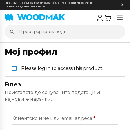
Премиум мебел за малопродажба, ентериерни проекти и
големопродажни партнери
Отв
мен
Пребарај
производи
Мој профил
Please log in to access this product.
Влез
Пристапете до сочуваните податоци и
најновите нарачки.
Задолжителн
Клиентско име или email адреса
*