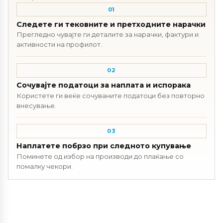
01
Следете ги тековните и претходните нарачки
Прегледно чувајте ги деталите за нарачки, фактури и
активности на профилот.
02
Сочувајте податоци за наплата и испорака
Користете ги веќе сочуваните податоци без повторно
внесување.
03
Наплатете побрзо при следното купување
Поминете од избор на производи до плаќање со
помалку чекори.