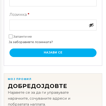
Задолжително
Лозинка
*
Запамти ме
Ја заборавивте лозинката?
НАЈАВИ СЕ
МОЈ ПРОФИЛ
ДОБРЕДОЈДОВТЕ
Најавете се за да ги управувате
нарачките, сочуваните адреси и
побрзатата наплата.