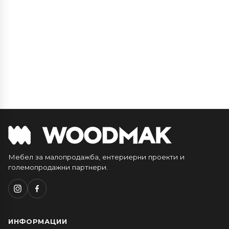
Мебел за малопродажба, ентериерни проекти и
големопродажни партнери.
ИНФОРМАЦИИ