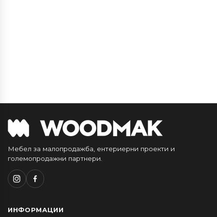
Мебел за малопродажба, ентериерни проекти и
големопродажни партнери.
ИНФОРМАЦИИ