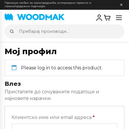
Премиум мебел за малопродажба, ентериерни проекти и
големопродажни партнери
Отв
мен
Пребарај
производи
Мој профил
Please log in to access this product.
Влез
Пристапете до сочуваните податоци и
најновите нарачки.
Задолжителн
Клиентско име или email адреса
*