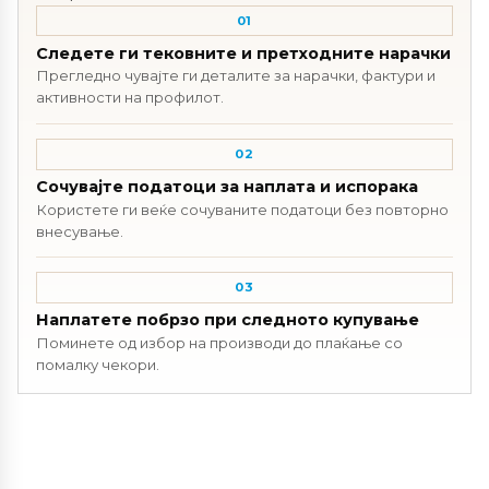
01
Следете ги тековните и претходните нарачки
Прегледно чувајте ги деталите за нарачки, фактури и
активности на профилот.
02
Сочувајте податоци за наплата и испорака
Користете ги веќе сочуваните податоци без повторно
внесување.
03
Наплатете побрзо при следното купување
Поминете од избор на производи до плаќање со
помалку чекори.