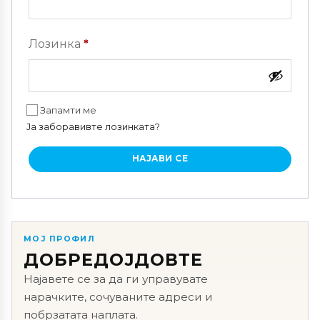
Задолжително
Лозинка
*
Запамти ме
Ја заборавивте лозинката?
НАЈАВИ СЕ
МОЈ ПРОФИЛ
ДОБРЕДОЈДОВТЕ
Најавете се за да ги управувате
нарачките, сочуваните адреси и
побрзатата наплата.