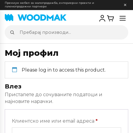
Премиум мебел за малопродажба, ентериерни проекти и
големопродажни партнери
Отв
мен
Пребарај
производи
Мој профил
Please log in to access this product.
Влез
Пристапете до сочуваните податоци и
најновите нарачки.
Задолжителн
Клиентско име или email адреса
*