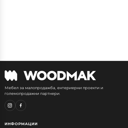
Мебел за малопродажба, ентериерни проекти и
големопродажни партнери.
ИНФОРМАЦИИ