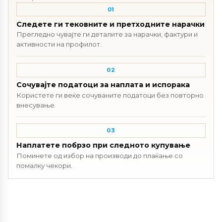
01
Следете ги тековните и претходните нарачки
Прегледно чувајте ги деталите за нарачки, фактури и
активности на профилот.
02
Сочувајте податоци за наплата и испорака
Користете ги веќе сочуваните податоци без повторно
внесување.
03
Наплатете побрзо при следното купување
Поминете од избор на производи до плаќање со
помалку чекори.