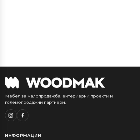
Мебел за малопродажба, ентериерни проекти и
големопродажни партнери.
ИНФОРМАЦИИ