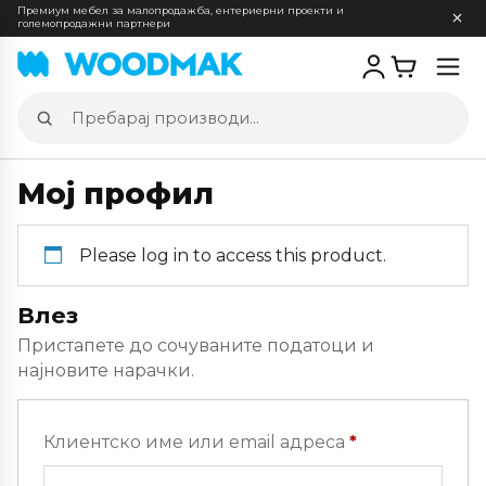
Премиум мебел за малопродажба, ентериерни проекти и
големопродажни партнери
Отв
мен
Пребарај
производи
Мој профил
Please log in to access this product.
Влез
Пристапете до сочуваните податоци и
најновите нарачки.
Задолжителн
Клиентско име или email адреса
*