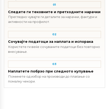
01
Следете ги тековните и претходните нарачки
Прегледно чувајте ги деталите за нарачки, фактури и
активности на профилот.
02
Сочувајте податоци за наплата и испорака
Користете ги веќе сочуваните податоци без повторно
внесување.
03
Наплатете побрзо при следното купување
Поминете од избор на производи до плаќање со
помалку чекори.