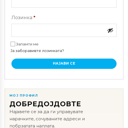
Задолжително
Лозинка
*
Запамти ме
Ја заборавивте лозинката?
НАЈАВИ СЕ
МОЈ ПРОФИЛ
ДОБРЕДОЈДОВТЕ
Најавете се за да ги управувате
нарачките, сочуваните адреси и
побрзатата наплата.