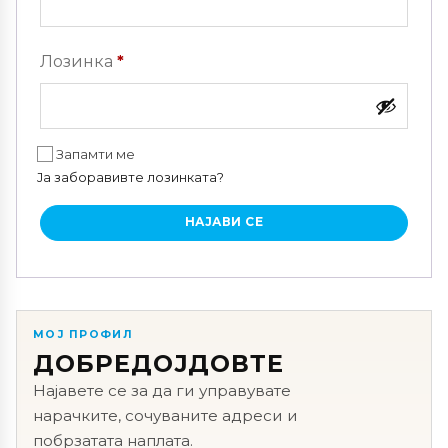
Задолжително
Лозинка
*
Запамти ме
Ја заборавивте лозинката?
НАЈАВИ СЕ
МОЈ ПРОФИЛ
ДОБРЕДОЈДОВТЕ
Најавете се за да ги управувате
нарачките, сочуваните адреси и
побрзатата наплата.