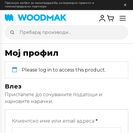
Премиум мебел за малопродажба, ентериерни проекти и
големопродажни партнери
Отв
мен
Пребарај
производи
Мој профил
Please log in to access this product.
Влез
Пристапете до сочуваните податоци и
најновите нарачки.
Задолжителн
Клиентско име или email адреса
*