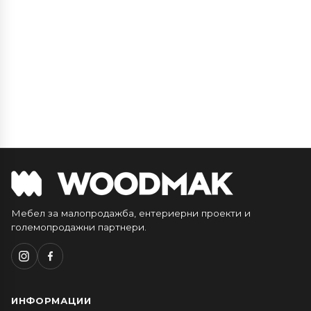
Мебел за малопродажба, ентериерни проекти и
големопродажни партнери.
ИНФОРМАЦИИ