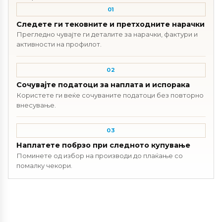
01
Следете ги тековните и претходните нарачки
Прегледно чувајте ги деталите за нарачки, фактури и
активности на профилот.
02
Сочувајте податоци за наплата и испорака
Користете ги веќе сочуваните податоци без повторно
внесување.
03
Наплатете побрзо при следното купување
Поминете од избор на производи до плаќање со
помалку чекори.