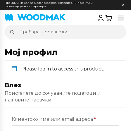
Премиум мебел за малопродажба, ентериерни проекти и
големопродажни партнери
Отв
мен
Пребарај
производи
Мој профил
Please log in to access this product.
Влез
Пристапете до сочуваните податоци и
најновите нарачки.
Задолжителн
Клиентско име или email адреса
*