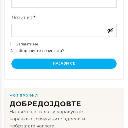
Задолжително
Лозинка
*
Запамти ме
Ја заборавивте лозинката?
НАЈАВИ СЕ
МОЈ ПРОФИЛ
ДОБРЕДОЈДОВТЕ
Најавете се за да ги управувате
нарачките, сочуваните адреси и
побрзатата наплата.