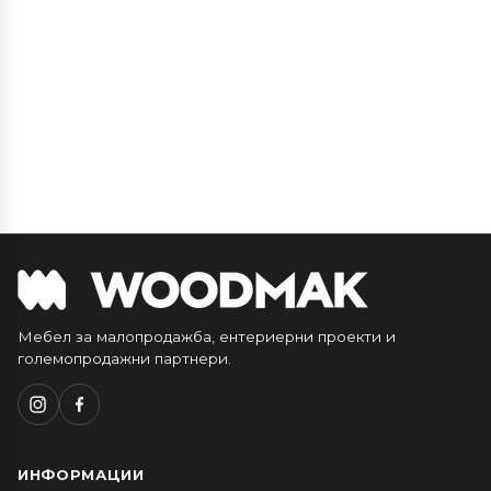
Мебел за малопродажба, ентериерни проекти и
големопродажни партнери.
ИНФОРМАЦИИ