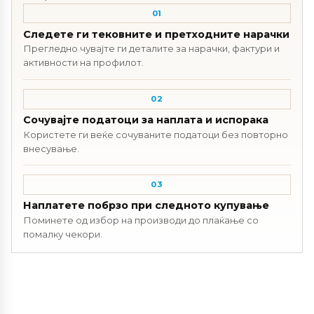
01
Следете ги тековните и претходните нарачки
Прегледно чувајте ги деталите за нарачки, фактури и
активности на профилот.
02
Сочувајте податоци за наплата и испорака
Користете ги веќе сочуваните податоци без повторно
внесување.
03
Наплатете побрзо при следното купување
Поминете од избор на производи до плаќање со
помалку чекори.