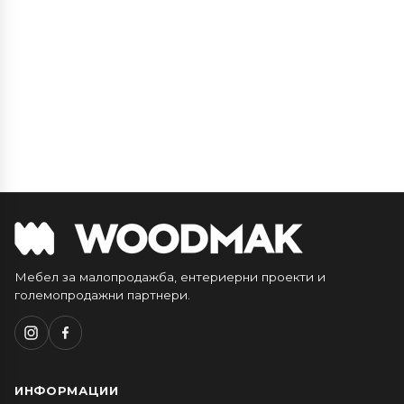
Мебел за малопродажба, ентериерни проекти и
големопродажни партнери.
ИНФОРМАЦИИ