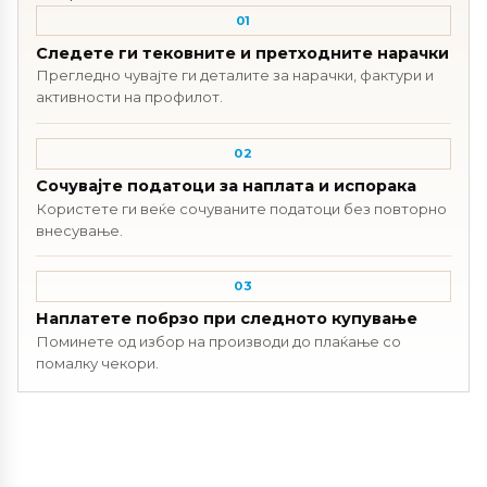
01
Следете ги тековните и претходните нарачки
Прегледно чувајте ги деталите за нарачки, фактури и
активности на профилот.
02
Сочувајте податоци за наплата и испорака
Користете ги веќе сочуваните податоци без повторно
внесување.
03
Наплатете побрзо при следното купување
Поминете од избор на производи до плаќање со
помалку чекори.