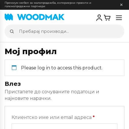
Премиум мебел за малопродажба, ентериерни проекти и
големопродажни партнери
Отв
мен
Пребарај
производи
Мој профил
Please log in to access this product.
Влез
Пристапете до сочуваните податоци и
најновите нарачки.
Задолжителн
Клиентско име или email адреса
*