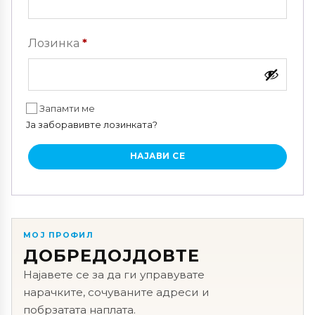
Задолжително
Лозинка
*
Запамти ме
Ја заборавивте лозинката?
НАЈАВИ СЕ
МОЈ ПРОФИЛ
ДОБРЕДОЈДОВТЕ
Најавете се за да ги управувате
нарачките, сочуваните адреси и
побрзатата наплата.