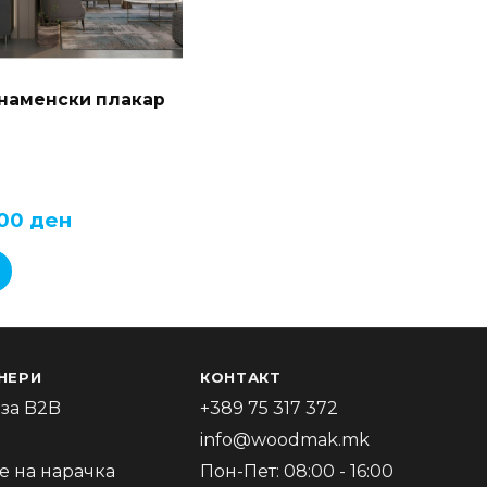
наменски плакар
,00
ден
НЕРИ
КОНТАКТ
за B2B
+389 75 317 372
info@woodmak.mk
 на нарачка
Пон-Пет: 08:00 - 16:00