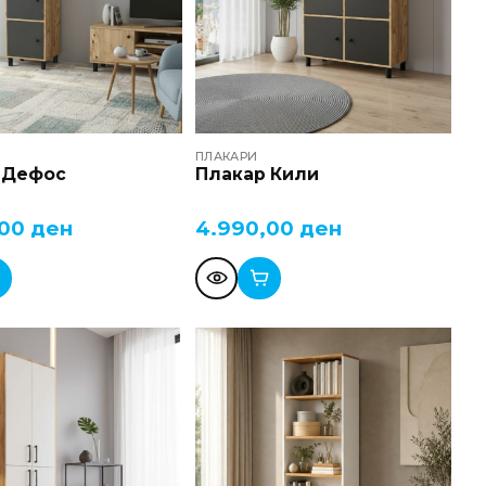
ПЛАКАРИ
 Дефос
Плакар Кили
,00
ден
4.990,00
ден