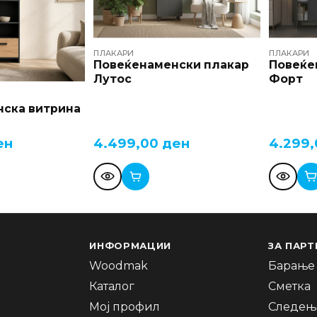
ПЛАКАРИ
ПЛАКАРИ
Повеќенаменски плакар
Повеќе
Лутос
Форт
ска витрина
ен
4.499,00
ден
4.299
ИНФОРМАЦИИ
ЗА ПАРТ
Woodmak
Барање 
Каталог
Сметка
Мој профил
Следење