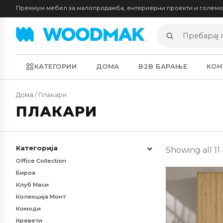
Премиум мебел за малопродажба, ентериерни проекти и голем
Пребарај
производи
КАТЕГОРИИ
ДОМА
B2B БАРАЊЕ
КОН
Дома
/ Плакари
ПЛАКАРИ
Категорија
Showing all 11 
Office Collection
Бироа
Клуб Маси
Колекција Монт
Комоди
Кревети