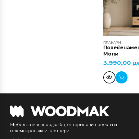
ПЛАКАРИ
Повеќенамен
Моли
3.990,00
д
Мебел за малопродажба, ентериерни проекти и
големопродажни партнери.