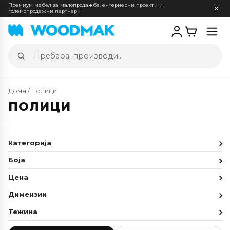
Премиум мебел за малопродажба, ентериерни проекти и
големопродажни партнери
Отв
мен
Пребарај
производи
Дома
/ Полици
ПОЛИЦИ
Категорија
Боја
Цена
Димензии
Тежина