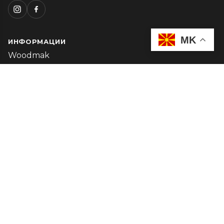
MK
ИНФОРМАЦИИ
Woodmak
Каталог
Мој профил
ЗА ПАРТНЕРИ
Барање за B2B
Сметка
Следење на нарачка
КОНТАКТ
+389 75 317 372
info@woodmak.mk
Пон-Пет: 08:00 - 16:00