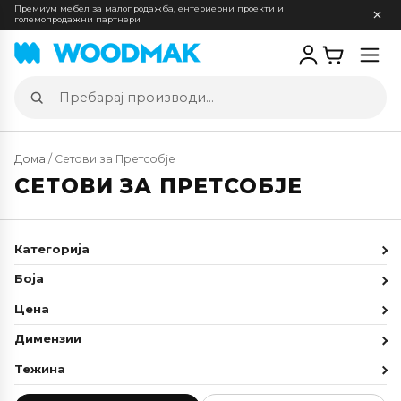
Премиум мебел за малопродажба, ентериерни проекти и
големопродажни партнери
Отв
мен
Пребарај
производи
Дома
/ Сетови за Претсобје
СЕТОВИ ЗА ПРЕТСОБЈЕ
Категорија
Боја
Цена
Димензии
Тежина