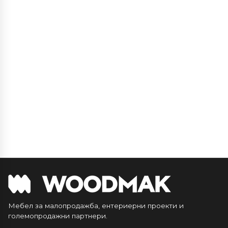
Мебел за малопродажба, ентериерни проекти и
големопродажни партнери.