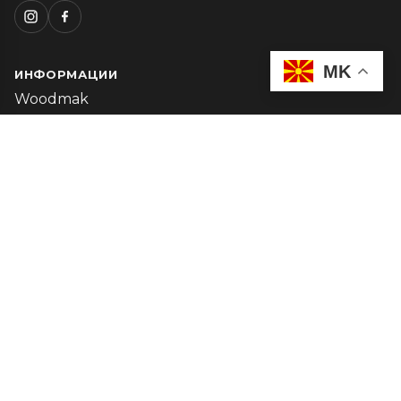
MK
ИНФОРМАЦИИ
Woodmak
Каталог
Мој профил
ЗА ПАРТНЕРИ
Барање за B2B
Сметка
Следење на нарачка
КОНТАКТ
+389 75 317 372
info@woodmak.mk
Пон-Пет: 08:00 - 16:00