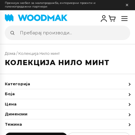
Премиум мебел за малопродажба, ентериерни проекти и
големопродажни партнери
Отв
мен
Пребарај
производи
Дома
/ Колекција Нило минт
КОЛЕКЦИЈА НИЛО МИНТ
Категорија
Боја
Цена
Димензии
Тежина