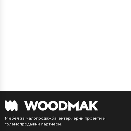
Мебел за малопродажба, ентериерни проекти и
големопродажни партнери.