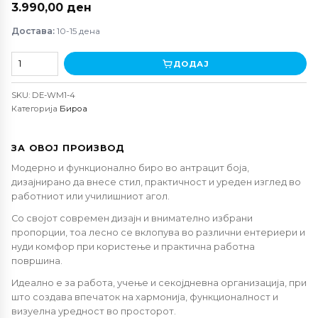
3.990,00
ден
Достава:
10-15 дена
Биро
ДОДАЈ
WM-
1
SKU:
DE-WM1-4
антрицит
Категорија
Бироа
количина
ЗА ОВОЈ ПРОИЗВОД
Модерно и функционално биро во антрацит боја,
дизајнирано да внесе стил, практичност и уреден изглед во
работниот или училишниот агол.
Со својот современ дизајн и внимателно избрани
пропорции, тоа лесно се вклопува во различни ентериери и
нуди комфор при користење и практична работна
површина.
Идеално е за работа, учење и секојдневна организација, при
што создава впечаток на хармонија, функционалност и
визуелна уредност во просторот.