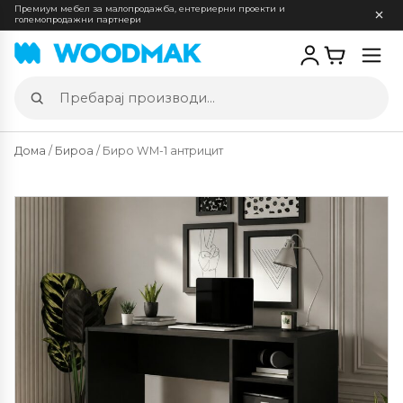
Премиум мебел за малопродажба, ентериерни проекти и
големопродажни партнери
Отв
мен
Пребарај
производи
Дома
/
Бироа
/ Биро WM-1 антрицит