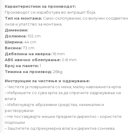
Карактеристики за производот:
Производот се изработува во антрацит боја.
Тип на монтажа:
Само-склопувачки, со вклучен соодветен
оков и упатство за монтажа.
Димензии:
Должина:
102 cm
Ширина:
44 cm
Висина:
73 cm
Дебелина на иверка:
16 mm
ABS ивично облепување:
0.8 mm
Број на пакети:
1
Тежина на производ:
26kg
Инструкции за чистење и одржување:
– Чистете ја површината со мека, малку навлажнета крпа
– Избришете со сува крпа за да спречите задржување на
влага
– Избегнувајте абразивни средства, хемикалии и
растворувачи
– Не поставувајте жешки предмети директно – користете
подлошки
– Заштитете од прекумерна влага и директна сончева