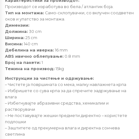
Карактеристики за производот:
Производот се изработува во бела / атлантик боја.
Тип на монтажа:
Само-склопувачки, со вклучен соодветен
оков и упатство за монтажа.
Димензии:
Должина:
30 cm
Ширина:
25 cm
Висина:
140 cm
Дебелина на иверка:
16 mm
ABS ивично облепување:
0.8 mm
Број на пакети:
1
Тежина на производ:
15kg
Инструкции за чистење и одржување:
– Чистете ја површината со мека, малку навлажнета крпа
– Избришете со сува крпа за да спречите задржување на
влага
– Избегнувајте абразивни средства, хемикалии и
растворувачи
– Не поставувајте жешки предмети директно – користете
подлошки
– Заштитете од прекумерна влага и директна сончева
светлина