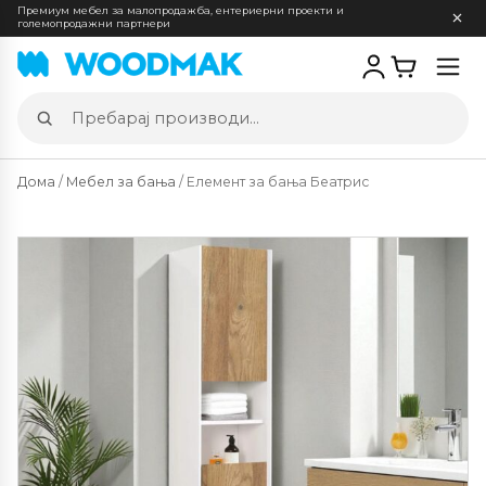
Премиум мебел за малопродажба, ентериерни проекти и
големопродажни партнери
Отв
мен
Пребарај
производи
Дома
/
Мебел за бања
/ Елемент за бања Беатрис