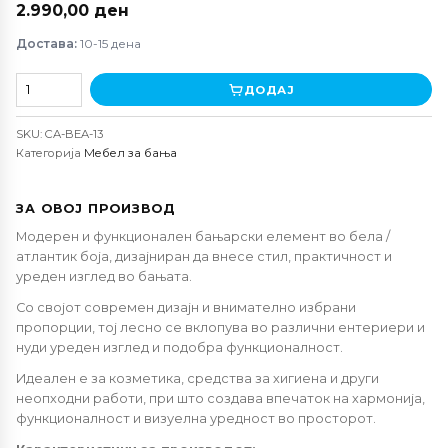
2.990,00
ден
Достава:
10-15 дена
Елемент
ДОДАЈ
за
бања
SKU:
CA-BEA-13
Беатрис
Категорија
Мебел за бања
количина
ЗА ОВОЈ ПРОИЗВОД
Модерен и функционален бањарски елемент во бела /
атлантик боја, дизајниран да внесе стил, практичност и
уреден изглед во бањата.
Со својот современ дизајн и внимателно избрани
пропорции, тој лесно се вклопува во различни ентериери и
нуди уреден изглед и подобра функционалност.
Идеален е за козметика, средства за хигиена и други
неопходни работи, при што создава впечаток на хармонија,
функционалност и визуелна уредност во просторот.