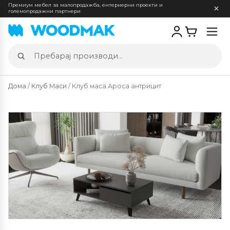
Премиум мебел за малопродажба, ентериерни проекти и
големопродажни партнери
Отв
мен
Пребарај
производи
Дома
/
Клуб Маси
/ Клуб маса Ароса антрицит