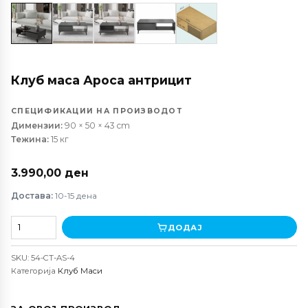
Клуб маса Ароса антрицит
СПЕЦИФИКАЦИИ НА ПРОИЗВОДОТ
Димензии:
90 × 50 × 43 cm
Тежина:
15 кг
3.990,00
ден
Достава:
10-15 дена
Клуб
ДОДАЈ
маса
Ароса
SKU:
54-CT-AS-4
антрицит
Категорија
Клуб Маси
количина