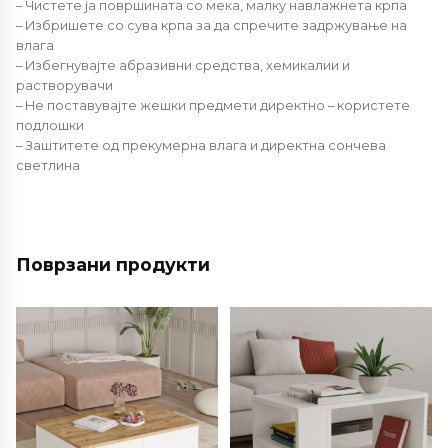
– Чистете ја површината со мека, малку навлажнета крпа
– Избришете со сува крпа за да спречите задржување на
влага
– Избегнувајте абразивни средства, хемикалии и
растворувачи
– Не поставувајте жешки предмети директно – користете
подлошки
– Заштитете од прекумерна влага и директна сончева
светлина
Поврзани продукти