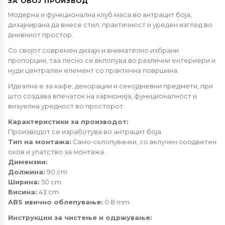
ЗА ОВОЈ ПРОИЗВОД
Модерна и функционална клуб маса во антрацит боја,
дизајнирана да внесе стил, практичност и уреден изглед во
дневниот простор.
Со својот современ дизајн и внимателно избрани
пропорции, таа лесно се вклопува во различни ентериери и
нуди централен елемент со практична површина.
Идеална е за кафе, декорации и секојдневни предмети, при
што создава впечаток на хармонија, функционалност и
визуелна уредност во просторот.
Карактеристики за производот:
Производот се изработува во антрацит боја.
Тип на монтажа:
Само-склопувачки, со вклучен соодветен
оков и упатство за монтажа.
Димензии:
Должина:
90 cm
Ширина:
50 cm
Висина:
43 cm
ABS ивично облепување:
0.8 mm
Инструкции за чистење и одржување: