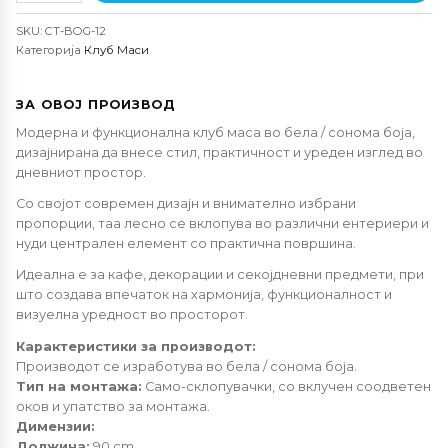
Богота
SKU:
CT-BOG-12
бела/
Категорија
Клуб Маси
сонома
количина
ЗА ОВОЈ ПРОИЗВОД
Модерна и функционална клуб маса во бела / сонома боја,
дизајнирана да внесе стил, практичност и уреден изглед во
дневниот простор.
Со својот современ дизајн и внимателно избрани
пропорции, таа лесно се вклопува во различни ентериери и
нуди централен елемент со практична површина.
Идеална е за кафе, декорации и секојдневни предмети, при
што создава впечаток на хармонија, функционалност и
визуелна уредност во просторот.
Карактеристики за производот:
Производот се изработува во бела / сонома боја.
Тип на монтажа:
Само-склопувачки, со вклучен соодветен
оков и упатство за монтажа.
Димензии:
Должина:
90 cm