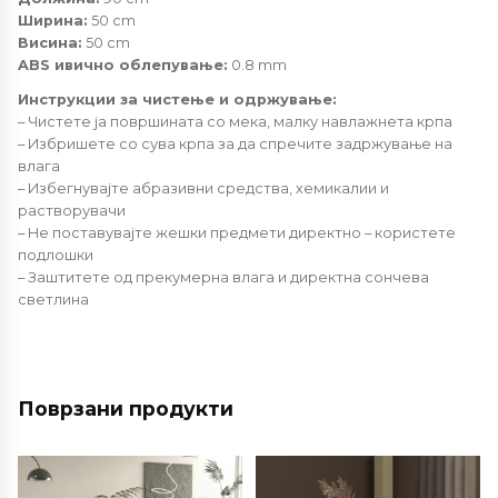
Ширина:
50 cm
Висина:
50 cm
ABS ивично облепување:
0.8 mm
Инструкции за чистење и одржување:
– Чистете ја површината со мека, малку навлажнета крпа
– Избришете со сува крпа за да спречите задржување на
влага
– Избегнувајте абразивни средства, хемикалии и
растворувачи
– Не поставувајте жешки предмети директно – користете
подлошки
– Заштитете од прекумерна влага и директна сончева
светлина
Поврзани продукти