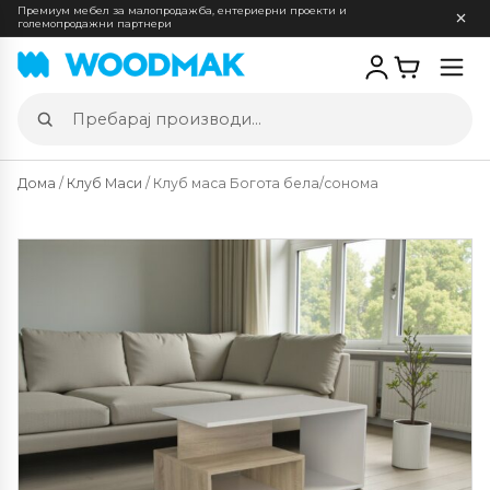
Премиум мебел за малопродажба, ентериерни проекти и
големопродажни партнери
Отв
мен
Пребарај
производи
Дома
/
Клуб Маси
/ Клуб маса Богота бела/сонома