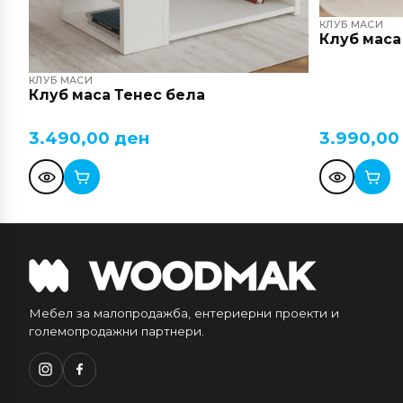
КЛУБ МАСИ
Клуб маса
КЛУБ МАСИ
Клуб маса Тенес бела
3.490,00
ден
3.990,0
Мебел за малопродажба, ентериерни проекти и
големопродажни партнери.