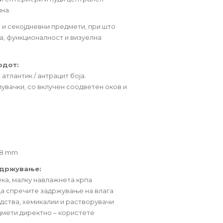
на.
 и секојдневни предмети, при што
а, функционалност и визуелна
одот:
атлантик / антрацит боја.
увачки, со вклучен соодветен оков и
.8 mm
одржување:
ека, малку навлажнета крпа
да спречите задржување на влага
дства, хемикалии и растворувачи
дмети директно – користете