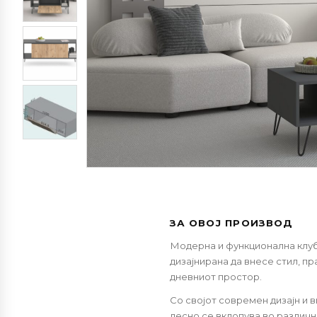
ЗА ОВОЈ ПРОИЗВОД
Модерна и функционална клуб 
дизајнирана да внесе стил, пр
дневниот простор.
Со својот современ дизајн и 
лесно се вклопува во различн