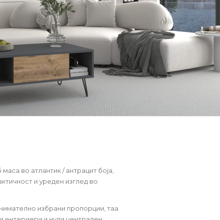
маса во атлантик / антрацит боја,
актичност и уреден изглед во
внимателно избрани пропорции, таа
и ентериери и нуди централен