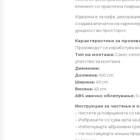
елемент со практична површи
Идеална е за кафе, декорации
создава впечаток на хармониј
уредност во просторот.
Карактеристики за произв
Производот се изработува во 
Тип на монтажа:
Само-склоп
упатство за монтажа.
Димензии:
Должина:
100 cm
Ширина:
45 cm
Висина:
45 cm
ABS ивично облепување:
0
Инструкции за чистење и 
– Чистете ја површината со м
– Избришете со сува крпа за 
– Избегнувајте абразивни сре
– Не поставувајте жешки пре