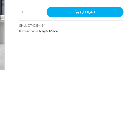
Клуб
ДОДАЈ
маса
Димос
SKU:
CT-DIM-34
антрицит-
Категорија
Клуб Маси
атлантик
количина