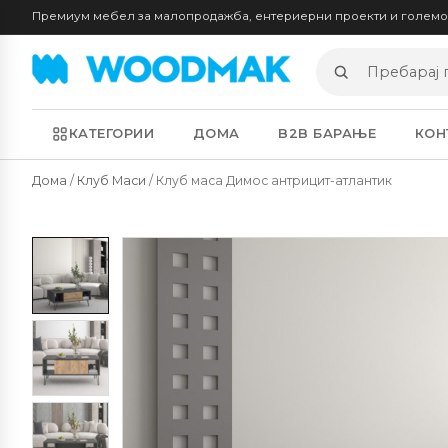
Премиум мебел за малопродажба, ентериерни проекти и голем
Пребарај
производи
КАТЕГОРИИ
ДОМА
B2B БАРАЊЕ
КОН
Дома
/
Клуб Маси
/ Клуб маса Димос антрицит-атлантик