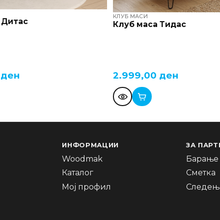
КЛУБ МАСИ
 Дитас
Клуб маса Тидас
0
ден
2.999,00
ден
ИНФОРМАЦИИ
ЗА ПАРТ
Woodmak
Барање 
Каталог
Сметка
Мој профил
Следење